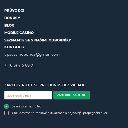
PRŮVODCI
BONUSY
BLOG
MOBILE CASINO
SEZNAMTE SE S NAŠIMI ODBORNÍKY
KONTAKTY
tipscasinobonus@gmail.com
+1 (613) 416 89 01
ZAREGISTRUJTE SE PRO BONUS BEZ VKLADU!
ZAREGISTRUJTE SE
Je mi více než 18 let
Chci dostávat e-mailové aktualizace a nejnovější propagační akce