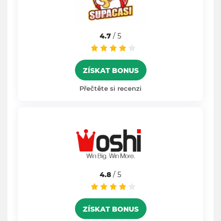
4.7
/ 5
ZÍSKAT BONUS
Přečtěte si recenzi
4.8
/ 5
ZÍSKAT BONUS