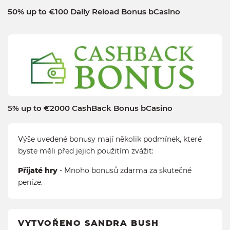
50% up to €100 Daily Reload Bonus bCasino
5% up to €2000 CashBack Bonus bCasino
Výše uvedené bonusy mají několik podmínek, které
byste měli před jejich použitím zvážit:
Přijaté hry
- Mnoho bonusů zdarma za skutečné
peníze.
VYTVOŘENO SANDRA BUSH