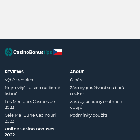
REVIEWS
ABOUT
Výběr redakce
O nás
Nejnovější kasina na černé
Zásady používání souborů
listině
cookie
Les Meilleurs Casinos de
Zásady ochrany osobních
2022
údajů
Cele Mai Bune Cazinouri
Podmínky použití
2022
Online Casino Bonuses
2022