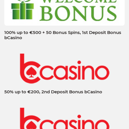
100% up to €500 + 50 Bonus Spins, 1st Deposit Bonus
bCasino
50% up to €200, 2nd Deposit Bonus bCasino