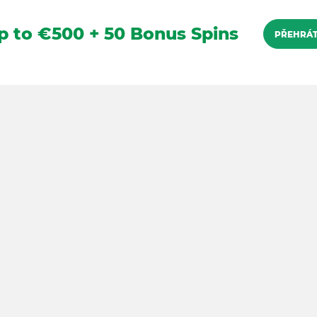
p to €500 + 50 Bonus Spins
PŘEHRÁ