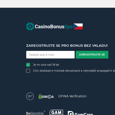
ZAREGISTRUJTE SE PRO BONUS BEZ VKLADU!
ZAREGISTRUJTE SE
Je mi více než 18 let
Chci dostávat e-mailové aktualizace a nejnovější propagační 
GPWA Verification