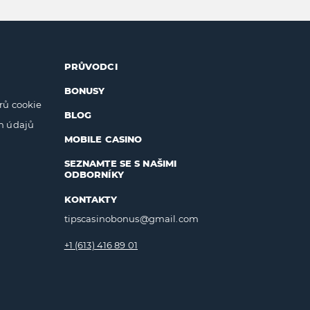
PRŮVODCI
BONUSY
rů cookie
BLOG
h údajů
MOBILE CASINO
SEZNAMTE SE S NAŠIMI
ODBORNÍKY
KONTAKTY
tipscasinobonus@gmail.com
+1 (613) 416 89 01