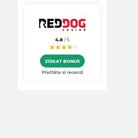
4.8
/ 5
ZÍSKAT BONUS
Přečtěte si recenzi