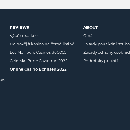
REVIEWS
ABOUT
Výběr redakce
O nás
Nejnovější kasina na černé listině
Zásady používání soubo
Les Meilleurs Casinos de 2022
Zásady ochrany osobníc
Cele Mai Bune Cazinouri 2022
Podmínky použití
Online Casino Bonuses 2022
akce