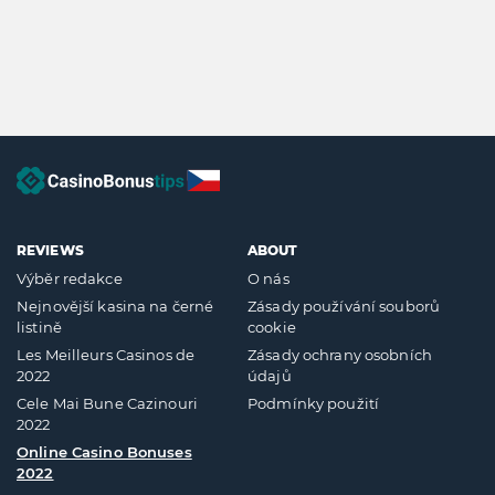
REVIEWS
ABOUT
Výběr redakce
O nás
Nejnovější kasina na černé
Zásady používání souborů
listině
cookie
Les Meilleurs Casinos de
Zásady ochrany osobních
2022
údajů
Cele Mai Bune Cazinouri
Podmínky použití
2022
Online Casino Bonuses
2022