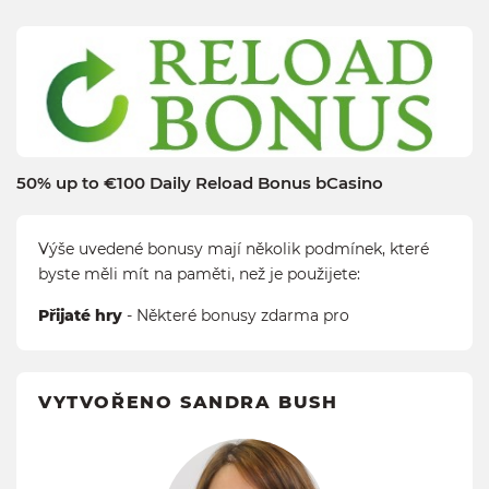
50% up to €100 Daily Reload Bonus bCasino
Výše uvedené bonusy mají několik podmínek, které
byste měli mít na paměti, než je použijete:
Přijaté hry
- Některé bonusy zdarma pro
VYTVOŘENO SANDRA BUSH