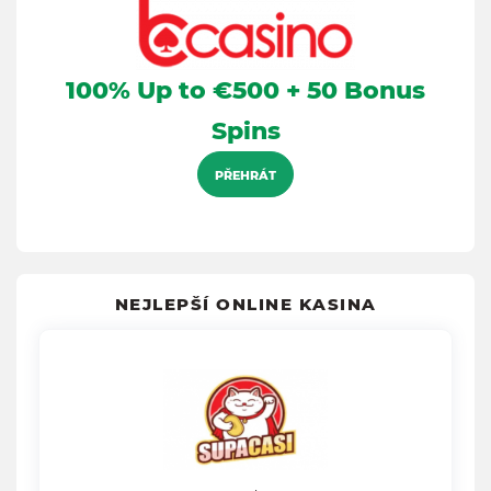
100% Up to €500 + 50 Bonus
Spins
PŘEHRÁT
NEJLEPŠÍ ONLINE KASINA