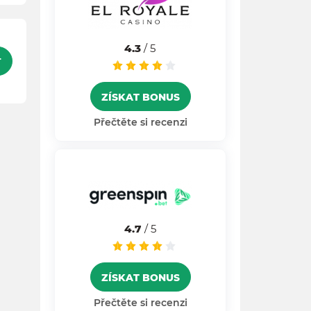
4.3
/ 5
T
ZÍSKAT BONUS
Přečtěte si recenzi
4.7
/ 5
ZÍSKAT BONUS
Přečtěte si recenzi