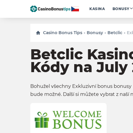
KASINA
BONUSY
Casino Bonus Tips
Bonusy
Betclic
Ex
Betclic Kasin
Kódy na July
Bohužel všechny Exkluzivní bonus bonusy pr
bude možné. Další si můžete vybrat z naší 