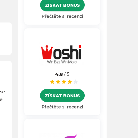
ZÍSKAT BONUS
Přečtěte si recenzi
4.8
/ 5
 se
ZÍSKAT BONUS
ie
Přečtěte si recenzi