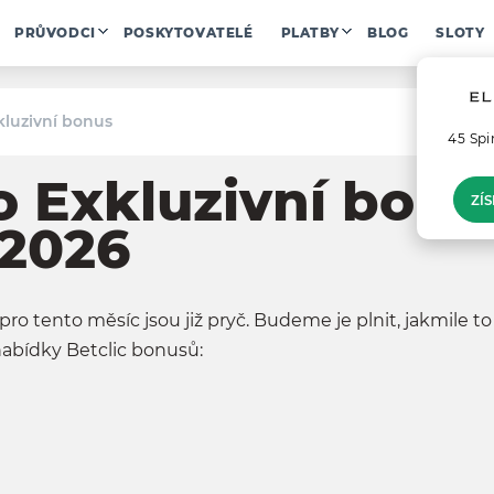
PRŮVODCI
POSKYTOVATELÉ
PLATBY
BLOG
SLOTY
kluzivní bonus
45 Sp
o Exkluzivní bonu
ZÍ
 2026
o tento měsíc jsou již pryč. Budeme je plnit, jakmile to
nabídky Betclic bonusů: