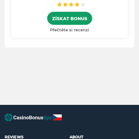
ZÍSKAT BONUS
Přečtěte si recenzi
REVIEWS
ABOUT