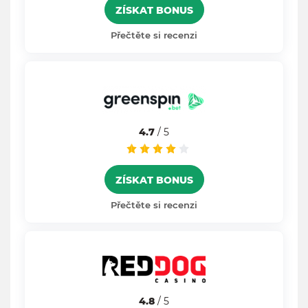
ZÍSKAT BONUS
Přečtěte si recenzi
4.7
/ 5
ZÍSKAT BONUS
Přečtěte si recenzi
4.8
/ 5