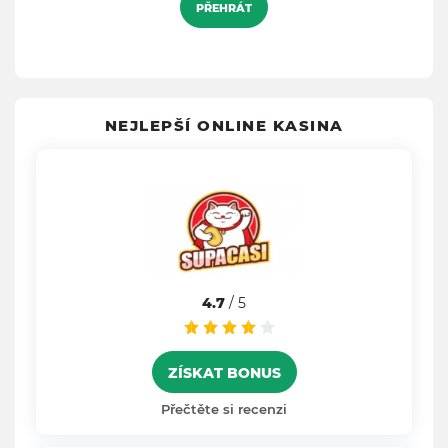
PŘEHRÁT
NEJLEPŠÍ ONLINE KASINA
4.7
/ 5
ZÍSKAT BONUS
Přečtěte si recenzi