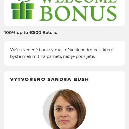
100% up to €500 Betclic
Výše uvedené bonusy mají několik podmínek, které
byste měli mít na paměti, než je použijete.
VYTVOŘENO SANDRA BUSH