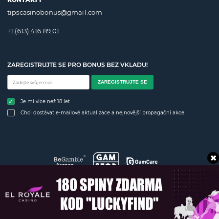
tipscasinobonus@gmail.com
+1 (613) 416 89 01
ZAREGISTRUJTE SE PRO BONUS BEZ VKLADU!
ZAREGISTRUJTE SE
Je mi více než 18 let
Chci dostávat e-mailové aktualizace a nejnovější propagační akce
GPWA Verification
© 2026 - CASINO BONUS TIPS