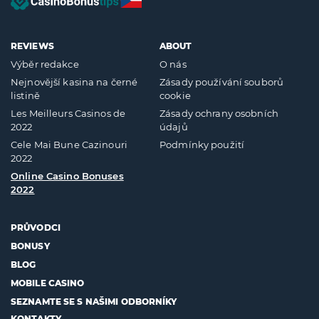
REVIEWS
ABOUT
Výběr redakce
O nás
Nejnovější kasina na černé
Zásady používání souborů
listině
cookie
Les Meilleurs Casinos de
Zásady ochrany osobních
2022
údajů
Cele Mai Bune Cazinouri
Podmínky použití
2022
Online Casino Bonuses
2022
PRŮVODCI
BONUSY
BLOG
MOBILE CASINO
SEZNAMTE SE S NAŠIMI ODBORNÍKY
KONTAKTY