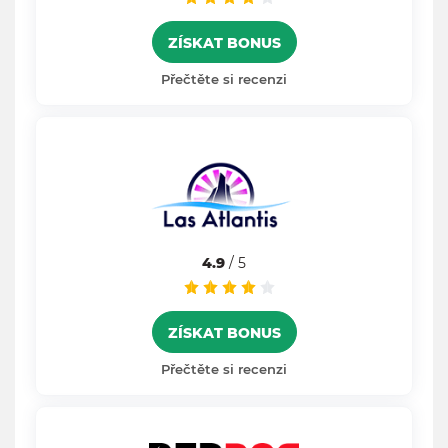
ZÍSKAT BONUS
Přečtěte si recenzi
4.9
/ 5
ZÍSKAT BONUS
Přečtěte si recenzi