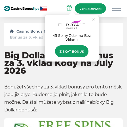
VYHLEDÁVÁNÍ
Casino Bonus Tips
Bonusy
Big Dollar
45 Spiny Zdarma Bеz
Bonus za 3. vklad
Vklаdu
ZÍSKAT BONUS
Big Dollar Kasino Bonus
za 3. vklad Kódy na July
2026
Bohužel všechny za 3. vklad bonusy pro tento měsíc
jsou již pryč. Budeme je plnit, jakmile to bude
možné. Další si můžete vybrat z naší nabídky Big
Dollar bonusů: