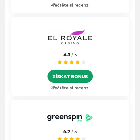
Přečtěte si recenzi
4.3
/ 5
ZÍSKAT BONUS
Přečtěte si recenzi
4.7
/ 5