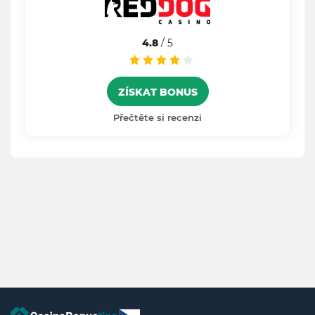
4.8
/ 5
ZÍSKAT BONUS
Přečtěte si recenzi