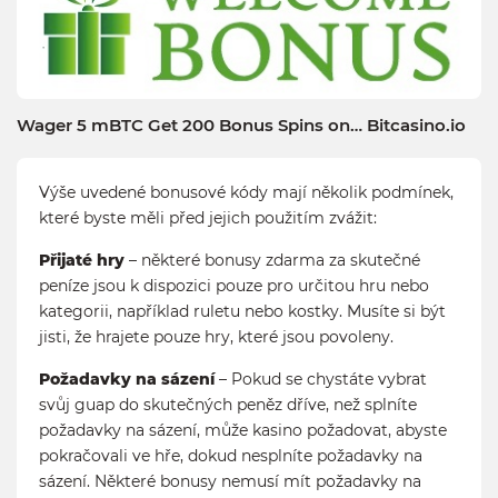
Wager 5 mBTC Get 200 Bonus Spins on… Bitcasino.io
Výše uvedené bonusové kódy mají několik podmínek,
které byste měli před jejich použitím zvážit:
Přijaté hry
– některé bonusy zdarma za skutečné
peníze jsou k dispozici pouze pro určitou hru nebo
kategorii, například ruletu nebo kostky. Musíte si být
jisti, že hrajete pouze hry, které jsou povoleny.
Požadavky na sázení
– Pokud se chystáte vybrat
svůj guap do skutečných peněz dříve, než splníte
požadavky na sázení, může kasino požadovat, abyste
pokračovali ve hře, dokud nesplníte požadavky na
sázení. Některé bonusy nemusí mít požadavky na