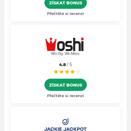
ZÍSKAT BONUS
Přečtěte si recenzi
4.8
/ 5
ZÍSKAT BONUS
Přečtěte si recenzi