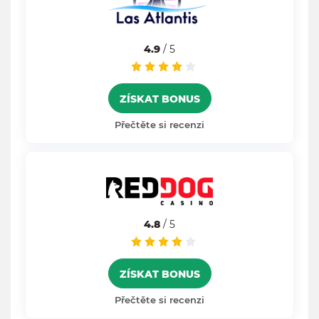
4.9
/ 5
ZÍSKAT BONUS
Přečtěte si recenzi
4.8
/ 5
ZÍSKAT BONUS
Přečtěte si recenzi