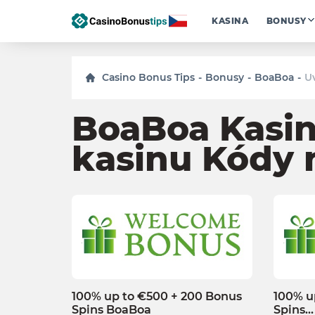
KASINA
BONUSY
Casino Bonus Tips
Bonusy
BoaBoa
Uv
BoaBoa Kasin
kasinu Kódy 
100% up to €500 + 200 Bonus
100% u
Spins BoaBoa
Spins…