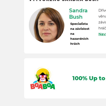
Sandra
Dřív
Bush
věnu
závi
Specialista
hráč
na závislost
Navš
na
hazardních
hrách
100% Up to