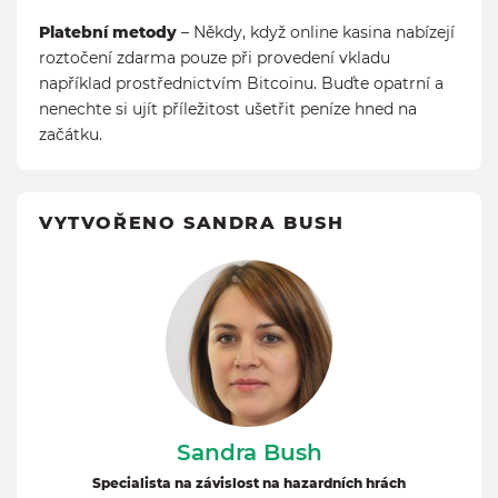
Platební metody
– Někdy, když online kasina nabízejí
roztočení zdarma pouze při provedení vkladu
například prostřednictvím Bitcoinu. Buďte opatrní a
nenechte si ujít příležitost ušetřit peníze hned na
začátku.
VYTVOŘENO SANDRA BUSH
Sandra Bush
Specialista na závislost na hazardních hrách