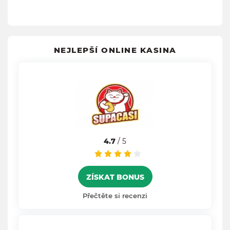
NEJLEPŠÍ ONLINE KASINA
4.7
/ 5
ZÍSKAT BONUS
Přečtěte si recenzi