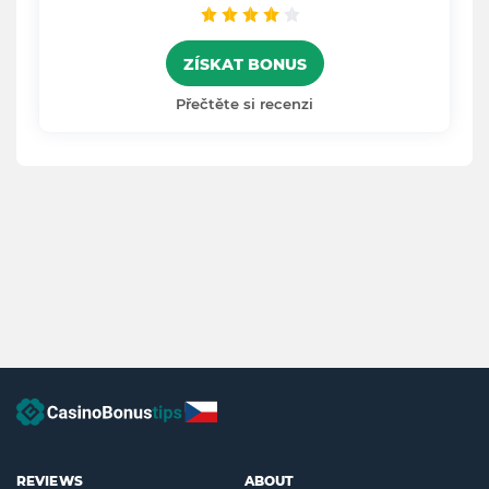
ZÍSKAT BONUS
Přečtěte si recenzi
REVIEWS
ABOUT