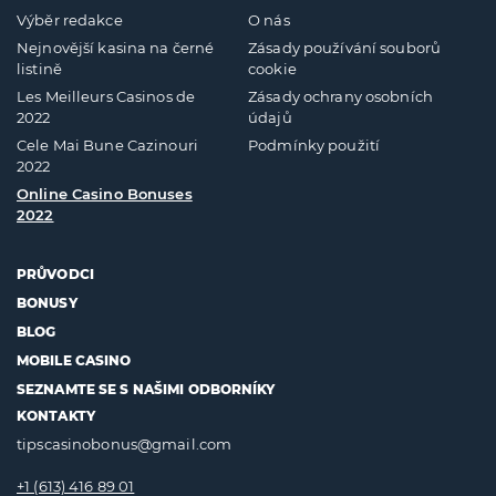
Výběr redakce
O nás
Nejnovější kasina na černé
Zásady používání souborů
listině
cookie
Les Meilleurs Casinos de
Zásady ochrany osobních
2022
údajů
Cele Mai Bune Cazinouri
Podmínky použití
2022
Online Casino Bonuses
2022
PRŮVODCI
BONUSY
BLOG
MOBILE CASINO
SEZNAMTE SE S NAŠIMI ODBORNÍKY
KONTAKTY
tipscasinobonus@gmail.com
+1 (613) 416 89 01