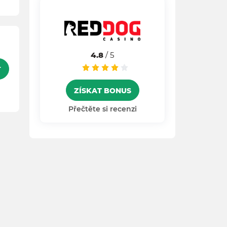
4.8
/ 5
T
ZÍSKAT BONUS
Přečtěte si recenzi