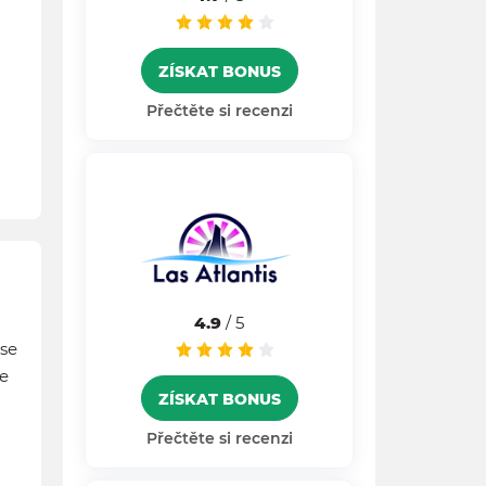
ZÍSKAT BONUS
Přečtěte si recenzi
4.9
/ 5
 se
ie
ZÍSKAT BONUS
Přečtěte si recenzi