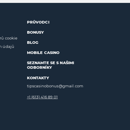
PRŮVODCI
BONUSY
rů cookie
BLOG
h údajů
MOBILE CASINO
SEZNAMTE SE S NAŠIMI
ODBORNÍKY
KONTAKTY
tipscasinobonus@gmail.com
+1 (613) 416 89 01