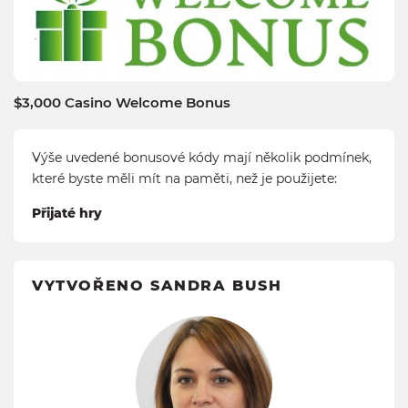
$3,000 Casino Welcome Bonus
Výše uvedené bonusové kódy mají několik podmínek,
které byste měli mít na paměti, než je použijete:
Přijaté hry
VYTVOŘENO SANDRA BUSH