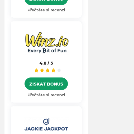
Přečtěte si recenzi
4.8
/ 5
ZÍSKAT BONUS
Přečtěte si recenzi