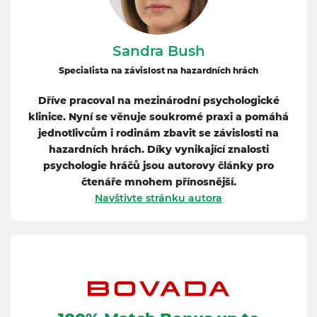
Sandra Bush
Specialista na závislost na hazardních hrách
Dříve pracoval na mezinárodní psychologické
klinice. Nyní se věnuje soukromé praxi a pomáhá
jednotlivcům i rodinám zbavit se závislosti na
hazardních hrách. Díky vynikající znalosti
psychologie hráčů jsou autorovy články pro
čtenáře mnohem přínosnější.
Navštivte stránku autora