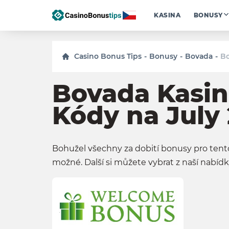
KASINA
BONUSY
Casino Bonus Tips
Bonusy
Bovada
Bo
Bovada Kasin
Kódy na July
Bohužel všechny za dobití bonusy pro tento 
možné. Další si můžete vybrat z naší nabí