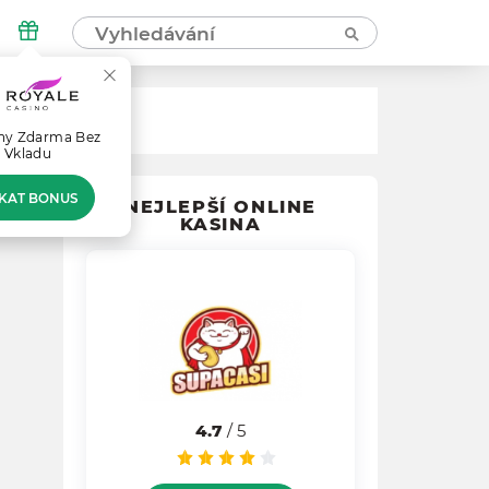
iny Zdarma Bеz
Vklаdu
SKAT BONUS
NEJLEPŠÍ ONLINE
KASINA
4.7
/ 5