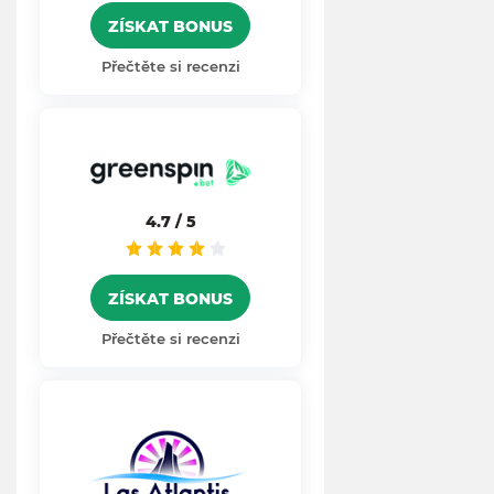
ZÍSKAT BONUS
Přečtěte si recenzi
4.7
/ 5
ZÍSKAT BONUS
Přečtěte si recenzi