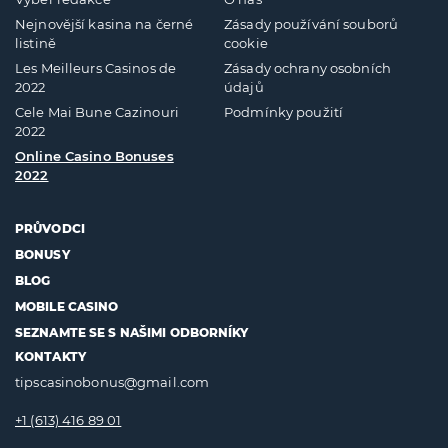
Nejnovější kasina na černé
Zásady používání souborů
listině
cookie
Les Meilleurs Casinos de
Zásady ochrany osobních
2022
údajů
Cele Mai Bune Cazinouri
Podmínky použití
2022
Online Casino Bonuses
2022
PRŮVODCI
BONUSY
BLOG
MOBILE CASINO
SEZNAMTE SE S NAŠIMI ODBORNÍKY
KONTAKTY
tipscasinobonus@gmail.com
+1 (613) 416 89 01