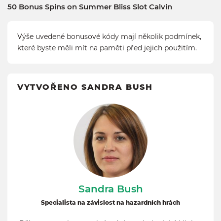
50 Bonus Spins on Summer Bliss Slot Calvin
Výše uvedené bonusové kódy mají několik podmínek,
které byste měli mít na paměti před jejich použitím.
VYTVOŘENO SANDRA BUSH
Sandra Bush
Specialista na závislost na hazardních hrách