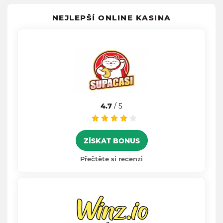
NEJLEPŠÍ ONLINE KASINA
4.7
/ 5
ZÍSKAT BONUS
Přečtěte si recenzi