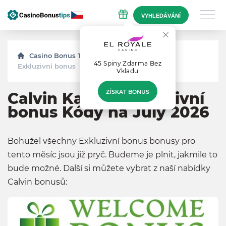
VYHLEDÁVÁNÍ
Casino Bonus Tips
Bonusy
Calvin
45 Spiny Zdarma Bеz
Exkluzivní bonus
Vklаdu
ZÍSKAT BONUS
Calvin Kasino Exkluzivní
bonus Kódy na July 2026
Bohužel všechny Exkluzivní bonus bonusy pro
tento měsíc jsou již pryč. Budeme je plnit, jakmile to
bude možné. Další si můžete vybrat z naší nabídky
Calvin bonusů: