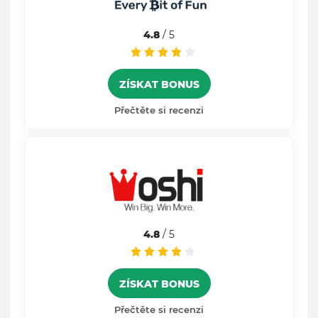
4.8
/ 5
ZÍSKAT BONUS
Přečtěte si recenzi
4.8
/ 5
ZÍSKAT BONUS
Přečtěte si recenzi