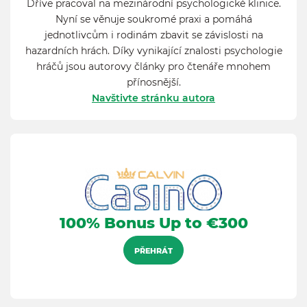
Dříve pracoval na mezinárodní psychologické klinice.
Nyní se věnuje soukromé praxi a pomáhá
jednotlivcům i rodinám zbavit se závislosti na
hazardních hrách. Díky vynikající znalosti psychologie
hráčů jsou autorovy články pro čtenáře mnohem
přínosnější.
Navštivte stránku autora
100% Bonus Up to €300
PŘEHRÁT