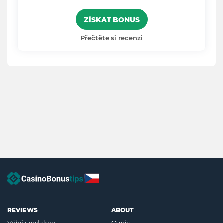
ZÍSKAT BONUS
Přečtěte si recenzi
REVIEWS
ABOUT
Výběr redakce
O nás