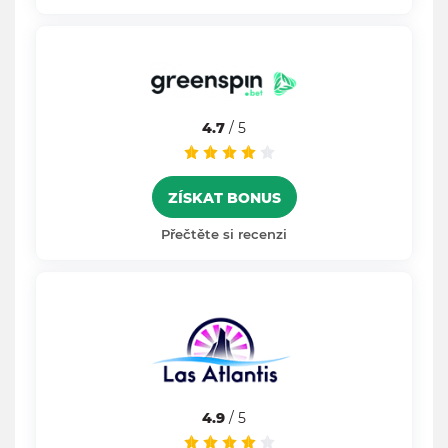
4.7
/ 5
ZÍSKAT BONUS
Přečtěte si recenzi
4.9
/ 5