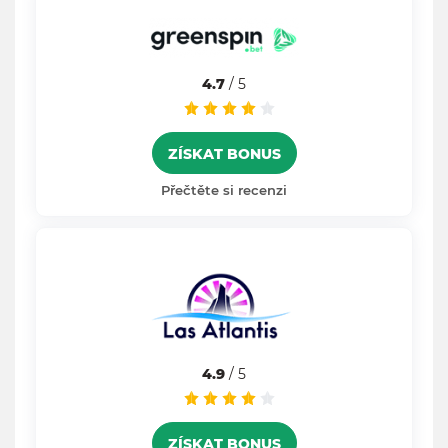
4.7
/ 5
ZÍSKAT BONUS
Přečtěte si recenzi
4.9
/ 5
ZÍSKAT BONUS