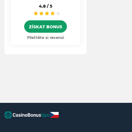
4.8
/ 5
ZÍSKAT BONUS
Přečtěte si recenzi