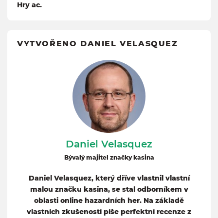
Hry ac.
VYTVOŘENO DANIEL VELASQUEZ
Daniel Velasquez
Bývalý majitel značky kasina
Daniel Velasquez, který dříve vlastnil vlastní
malou značku kasina, se stal odborníkem v
oblasti online hazardních her. Na základě
vlastních zkušeností píše perfektní recenze z