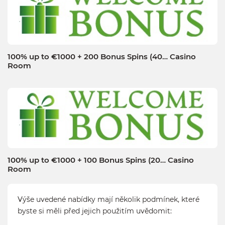
100% up to €1000 + 200 Bonus Spins (40… Casino
Room
100% up to €1000 + 100 Bonus Spins (20… Casino
Room
Výše uvedené nabídky mají několik podmínek, které
byste si měli před jejich použitím uvědomit: