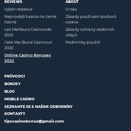
REVIEWS
ABOUT
Výběr redakce
O nás
Nejnovější kasina na černé
Zásady používání souborů
listině
cookie
Les Meilleurs Casinos de
Zásady ochrany osobních
2022
údajů
Cele Mai Bune Cazinouri
Podmínky použití
2022
Online Casino Bonuses
2022
PRŮVODCI
BONUSY
BLOG
MOBILE CASINO
SEZNAMTE SE S NAŠIMI ODBORNÍKY
KONTAKTY
tipscasinobonus@gmail.com