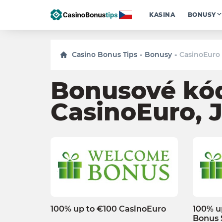
KASINA
BONUSY
Casino Bonus Tips
Bonusy
CasinoEuro
Bonusové kód
CasinoEuro, 
100% up to €100 CasinoEuro
100% u
Bonus 