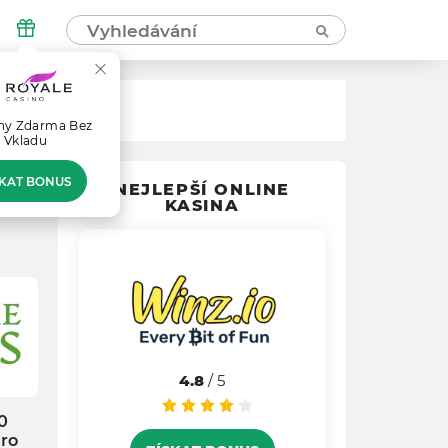
iny Zdarma Bеz
Vklаdu
SKAT BONUS
NEJLEPŠÍ ONLINE
KASINA
4.8
/ 5
0
ro