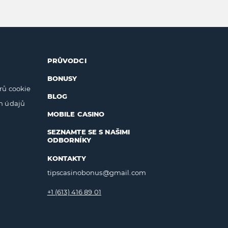
PRŮVODCI
BONUSY
rů cookie
BLOG
h údajů
MOBILE CASINO
SEZNAMTE SE S NAŠIMI
ODBORNÍKY
KONTAKTY
tipscasinobonus@gmail.com
+1 (613) 416 89 01