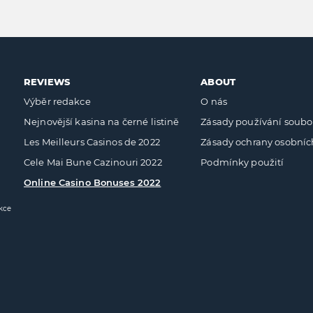
REVIEWS
ABOUT
Výběr redakce
O nás
Nejnovější kasina na černé listině
Zásady používání soubo
Les Meilleurs Casinos de 2022
Zásady ochrany osobníc
Cele Mai Bune Cazinouri 2022
Podmínky použití
Online Casino Bonuses 2022
akce