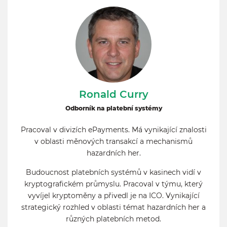
Ronald Curry
Odborník na platební systémy
Pracoval v divizích ePayments. Má vynikající znalosti
v oblasti měnových transakcí a mechanismů
hazardních her.
Budoucnost platebních systémů v kasinech vidí v
kryptografickém průmyslu. Pracoval v týmu, který
vyvíjel kryptoměny a přivedl je na ICO. Vynikající
strategický rozhled v oblasti témat hazardních her a
různých platebních metod.