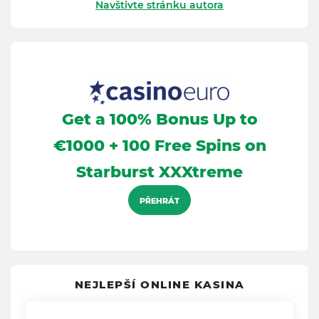
Navštivte stránku autora
Get a 100% Bonus Up to
€1000 + 100 Free Spins on
Starburst XXXtreme
PŘEHRÁT
NEJLEPŠÍ ONLINE KASINA