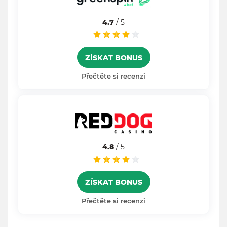
4.7
/ 5
ZÍSKAT BONUS
Přečtěte si recenzi
4.8
/ 5
ZÍSKAT BONUS
Přečtěte si recenzi