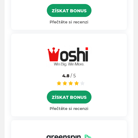
ZÍSKAT BONUS
Přečtěte si recenzi
4.8
/ 5
ZÍSKAT BONUS
Přečtěte si recenzi