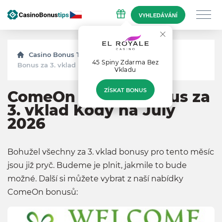
VYHLEDÁVÁNÍ
Casino Bonus Tips
Bonusy
ComeOn
45 Spiny Zdarma Bеz
Bonus za 3. vklad
Vklаdu
ZÍSKAT BONUS
ComeOn Kasino Bonus za
3. vklad Kódy na July
2026
Bohužel všechny za 3. vklad bonusy pro tento měsíc
jsou již pryč. Budeme je plnit, jakmile to bude
možné. Další si můžete vybrat z naší nabídky
ComeOn bonusů: