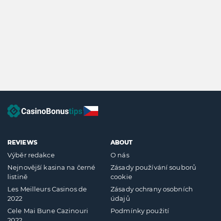
REVIEWS
ABOUT
Výběr redakce
O nás
Nejnovější kasina na černé
Zásady používání souborů
listině
cookie
Les Meilleurs Casinos de
Zásady ochrany osobních
2022
údajů
Cele Mai Bune Cazinouri
Podmínky použití
2022