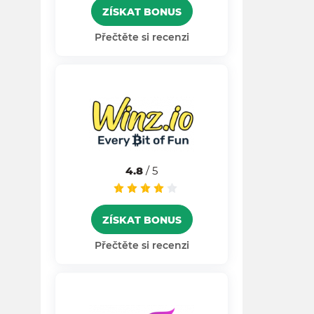
ZÍSKAT BONUS
Přečtěte si recenzi
4.8
/ 5
ZÍSKAT BONUS
Přečtěte si recenzi