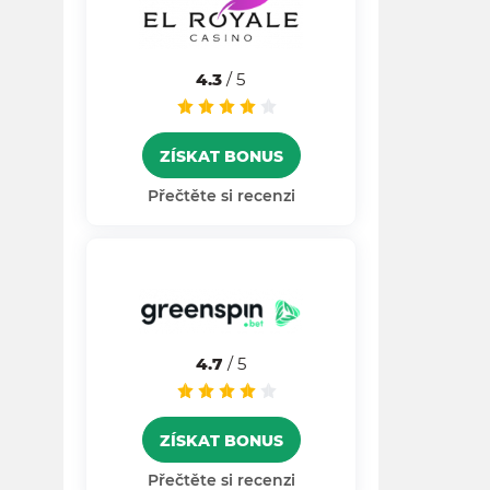
4.3
/ 5
ZÍSKAT BONUS
Přečtěte si recenzi
4.7
/ 5
ZÍSKAT BONUS
Přečtěte si recenzi