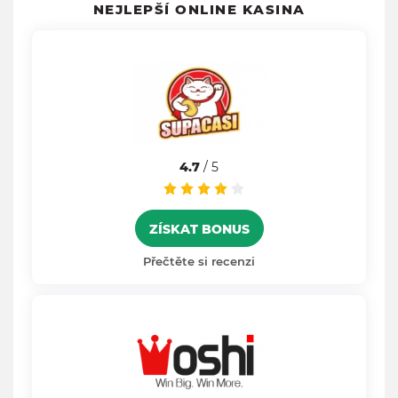
NEJLEPŠÍ ONLINE KASINA
4.7
/ 5
ZÍSKAT BONUS
Přečtěte si recenzi