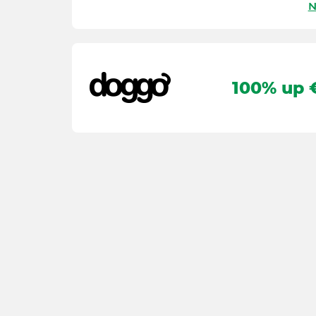
N
100% up 