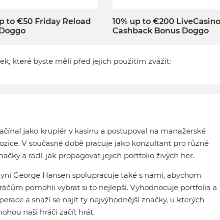
p to €50 Friday Reload
10% up to €200 LiveCasin
 Doggo
Cashback Bonus Doggo
 které byste měli před jejich použitím zvážit:
ačínal jako krupiér v kasinu a postupoval na manažerské
ozice. V současné době pracuje jako konzultant pro různé
načky a radí, jak propagovat jejich portfolio živých her.
yní George Hansen spolupracuje také s námi, abychom
ráčům pomohli vybrat si to nejlepší. Vyhodnocuje portfolia a
perace a snaží se najít ty nejvýhodnější značky, u kterých
ohou naši hráči začít hrát.