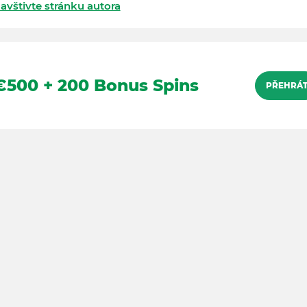
avštivte stránku autora
€500 + 200 Bonus Spins
PŘEHRÁ