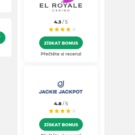
4.3
/ 5
T
ZÍSKAT BONUS
Přečtěte si recenzi
4.8
/ 5
ZÍSKAT BONUS