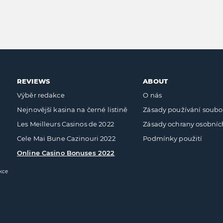
REVIEWS
ABOUT
Výběr redakce
O nás
Nejnovější kasina na černé listině
Zásady používání soubo
Les Meilleurs Casinos de 2022
Zásady ochrany osobníc
Cele Mai Bune Cazinouri 2022
Podmínky použití
Online Casino Bonuses 2022
akce