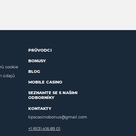
PRŮVODCI
BONUSY
rů cookie
BLOG
h údajů
MOBILE CASINO
SEZNAMTE SE S NAŠIMI
ODBORNÍKY
KONTAKTY
tipscasinobonus@gmail.com
+1 (613) 416 89 01