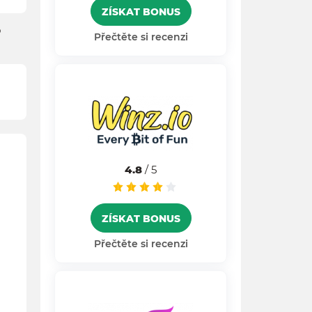
ZÍSKAT BONUS
o
Přečtěte si recenzi
4.8
/ 5
ZÍSKAT BONUS
Přečtěte si recenzi