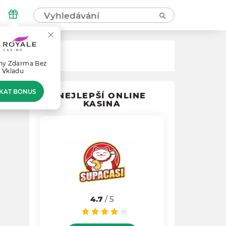
iny Zdarma Bеz
Vklаdu
SKAT BONUS
NEJLEPŠÍ ONLINE
KASINA
4.7
/ 5