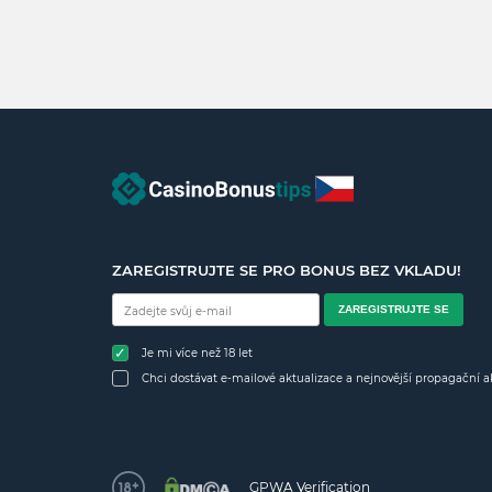
ZAREGISTRUJTE SE PRO BONUS BEZ VKLADU!
ZAREGISTRUJTE SE
Je mi více než 18 let
Chci dostávat e-mailové aktualizace a nejnovější propagační 
GPWA Verification