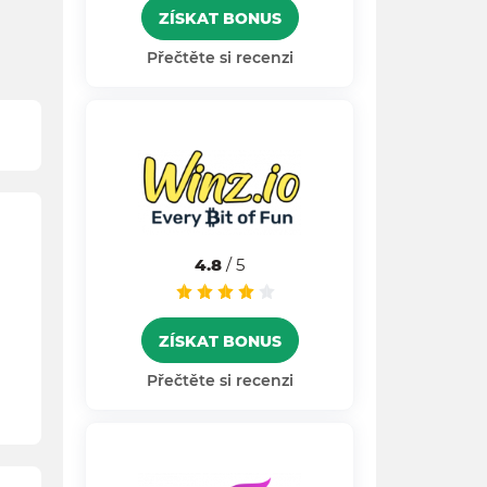
ZÍSKAT BONUS
Přečtěte si recenzi
4.8
/ 5
ZÍSKAT BONUS
Přečtěte si recenzi