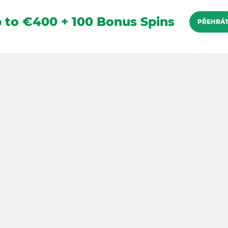
 to €400 + 100 Bonus Spins
PŘEHRÁ