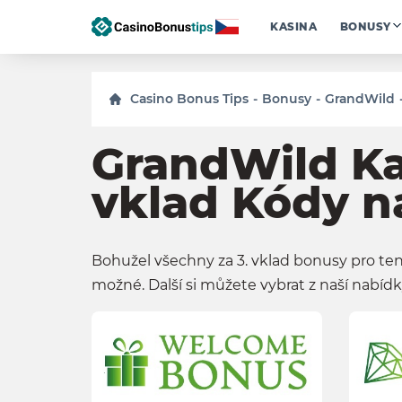
KASINA
BONUSY
Casino Bonus Tips
Bonusy
GrandWild
GrandWild Ka
vklad Kódy n
Bohužel všechny za 3. vklad bonusy pro tent
možné. Další si můžete vybrat z naší nabí