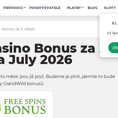
PRŮVODCI
POSKYTOVATELÉ
PLATBY
BLOG
SLOTY
Bonus za 3. vklad
45 Sp
sino Bonus za 3.
ZÍ
a July 2026
o měsíc jsou již pryč. Budeme je plnit, jakmile to bude
dky GrandWild bonusů: