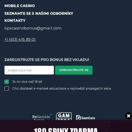
MOBILE CASINO
SEZNAMTE SE S NAŠIMI ODBORNÍKY
KONTAKTY
tipscasinobonus@gmail.com
+1 (613) 416 89 01
ZAREGISTRUJTE SE PRO BONUS BEZ VKLADU!
ZAREGISTRUJTE SE
Je mi více než 18 let
Chci dostávat e-mailové aktualizace a nejnovější propagační akce