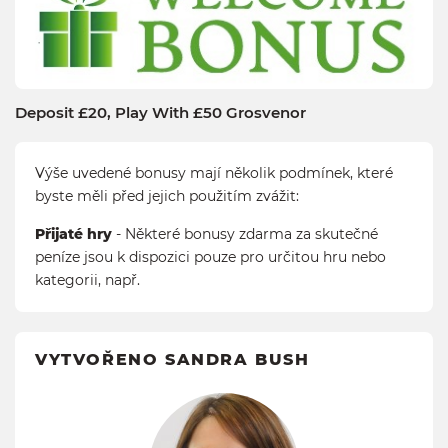
Deposit £20, Play With £50 Grosvenor
Výše uvedené bonusy mají několik podmínek, které
byste měli před jejich použitím zvážit:
Přijaté hry
- Některé bonusy zdarma za skutečné
peníze jsou k dispozici pouze pro určitou hru nebo
kategorii, např.
VYTVOŘENO SANDRA BUSH