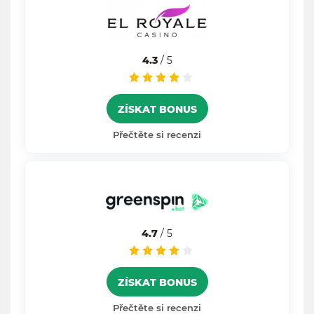
4.3
/ 5
ZÍSKAT BONUS
Přečtěte si recenzi
4.7
/ 5
ZÍSKAT BONUS
Přečtěte si recenzi