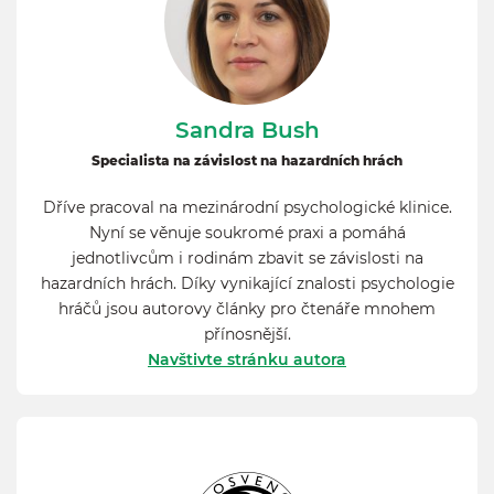
Sandra Bush
Specialista na závislost na hazardních hrách
Dříve pracoval na mezinárodní psychologické klinice.
Nyní se věnuje soukromé praxi a pomáhá
jednotlivcům i rodinám zbavit se závislosti na
hazardních hrách. Díky vynikající znalosti psychologie
hráčů jsou autorovy články pro čtenáře mnohem
přínosnější.
Navštivte stránku autora