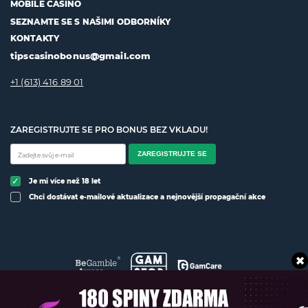
MOBILE CASINO
SEZNAMTE SE S NAŠIMI ODBORNÍKY
KONTAKTY
tipscasinobonus@gmail.com
+1 (613) 416 89 01
ZAREGISTRUJTE SE PRO BONUS BEZ VKLADU!
ZAREGISTRUJTE SE
Je mi více než 18 let
Chci dostávat e-mailové aktualizace a nejnovější propagační akce
GPWA Verification