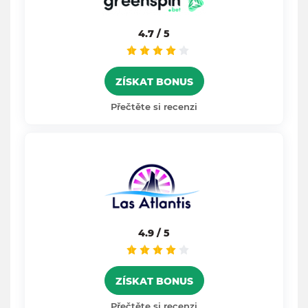
4.7
/ 5
ZÍSKAT BONUS
Přečtěte si recenzi
4.9
/ 5
ZÍSKAT BONUS
Přečtěte si recenzi