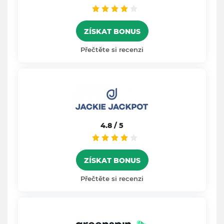
ZÍSKAT BONUS
Přečtěte si recenzi
4.8
/ 5
ZÍSKAT BONUS
Přečtěte si recenzi