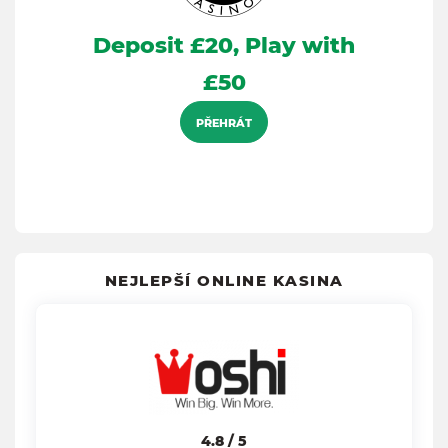
Deposit £20, Play with
£50
PŘEHRÁT
NEJLEPŠÍ ONLINE KASINA
4.8
/ 5