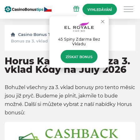
VYHLEDÁVÁNÍ
Casino Bonus Tips
Bonusy
Horus
45 Spiny Zdarma Bеz
Bonus za 3. vklad
Vklаdu
ZÍSKAT BONUS
Horus Kasino Bonus za 3.
vklad Kódy na July 2026
Bohužel všechny za 3. vklad bonusy pro tento měsíc
jsou již pryč. Budeme je plnit, jakmile to bude
možné. Další si můžete vybrat z naší nabídky Horus
bonusů: