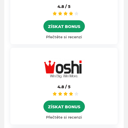
4.8
/ 5
ZÍSKAT BONUS
Přečtěte si recenzi
4.8
/ 5
ZÍSKAT BONUS
Přečtěte si recenzi