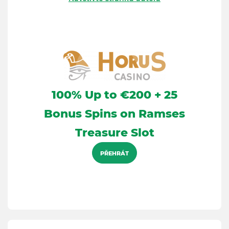
100% Up to €200 + 25
Bonus Spins on Ramses
Treasure Slot
PŘEHRÁT