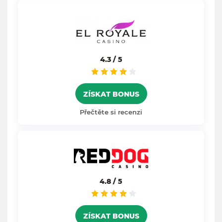
4.3
/ 5
ZÍSKAT BONUS
Přečtěte si recenzi
4.8
/ 5
ZÍSKAT BONUS