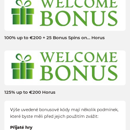
100% up to €200 + 25 Bonus Spins on… Horus
125% up to €200 Horus
Výše uvedené bonusové kódy mají několik podmínek,
které byste měli před jejich použitím zvážit:
Přijaté hry