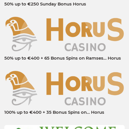
50% up to €250 Sunday Bonus Horus
50% up to €400 + 65 Bonus Spins on Ramses… Horus
100% up to €400 + 35 Bonus Spins on… Horus