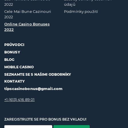
2022
údajů
Cele Mai Bune Cazinouri
Podmínky použití
2022
Online Casino Bonuses
2022
PRŮVODCI
BONUSY
BLOG
MOBILE CASINO
SEZNAMTE SE S NAŠIMI ODBORNÍKY
KONTAKTY
tipscasinobonus@gmail.com
+1 (613) 416 89 01
ZAREGISTRUJTE SE PRO BONUS BEZ VKLADU!