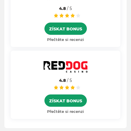
4.8
/ 5
ZÍSKAT BONUS
Přečtěte si recenzi
4.8
/ 5
ZÍSKAT BONUS
Přečtěte si recenzi