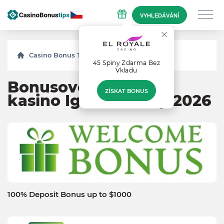
VYHLEDÁVÁNÍ
Casino Bonus Tips
Bonusy
Ignition
45 Spiny Zdarma Bеz
Vklаdu
Bonusové kódy pro
ZÍSKAT BONUS
kasino Ignition, July 2026
100% Deposit Bonus up to $1000