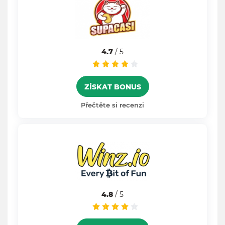
4.7
/ 5
ZÍSKAT BONUS
Přečtěte si recenzi
4.8
/ 5