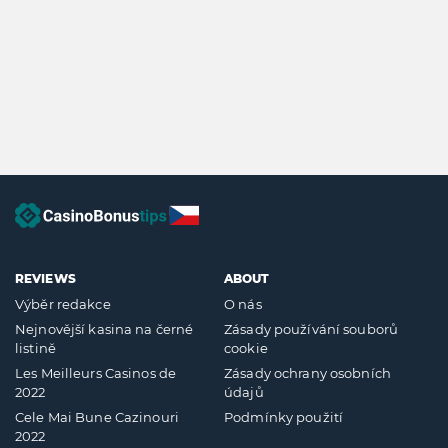
REVIEWS
ABOUT
Výběr redakce
O nás
Nejnovější kasina na černé
Zásady používání souborů
listině
cookie
Les Meilleurs Casinos de
Zásady ochrany osobních
2022
údajů
Cele Mai Bune Cazinouri
Podmínky použití
2022