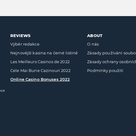
REVIEWS
ABOUT
Výběr redakce
O nás
Nejnovější kasina na černé listině
Zásady používání soubo
Les Meilleurs Casinos de 2022
Zásady ochrany osobníc
Cele Mai Bune Cazinouri 2022
Podmínky použití
Online Casino Bonuses 2022
akce