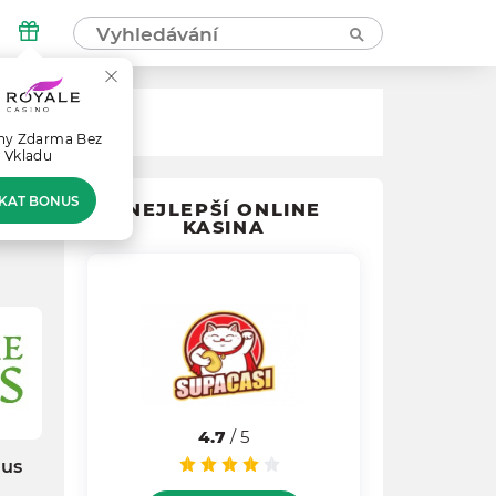
iny Zdarma Bеz
Vklаdu
SKAT BONUS
NEJLEPŠÍ ONLINE
KASINA
4.7
/ 5
nus