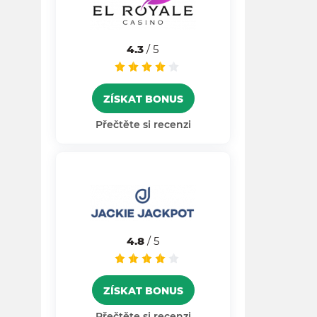
4.3
/ 5
ZÍSKAT BONUS
Přečtěte si recenzi
4.8
/ 5
ZÍSKAT BONUS
Přečtěte si recenzi