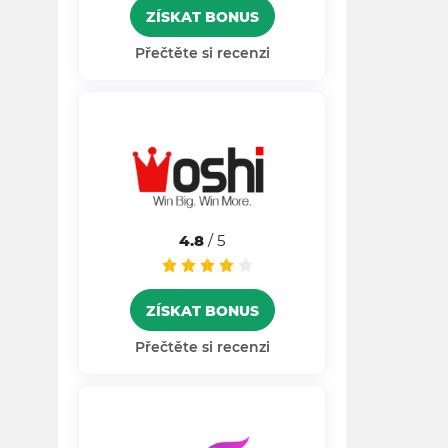
ZÍSKAT BONUS
Přečtěte si recenzi
4.8
/ 5
ZÍSKAT BONUS
Přečtěte si recenzi