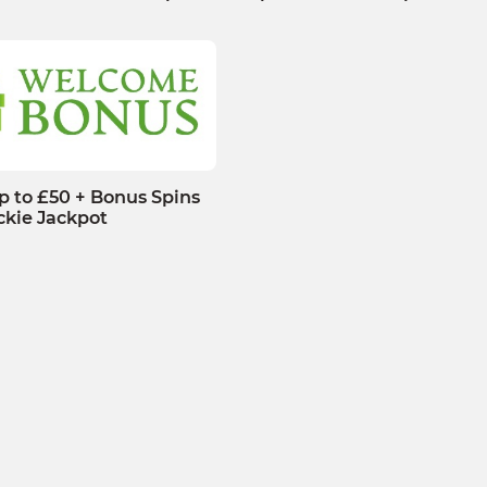
p to £50 + Bonus Spins
ckie Jackpot