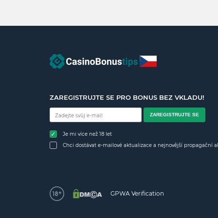
ZAREGISTRUJTE SE PRO BONUS BEZ VKLADU!
ZAREGISTRUJTE SE
Je mi více než 18 let
Chci dostávat e-mailové aktualizace a nejnovější propagační 
GPWA Verification