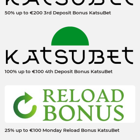
50% up to €200 3rd Deposit Bonus KatsuBet
100% up to €100 4th Deposit Bonus KatsuBet
25% up to €100 Monday Reload Bonus KatsuBet