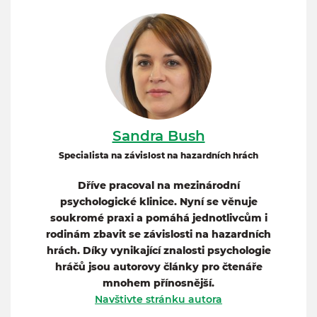
Sandra Bush
Specialista na závislost na hazardních hrách
Dříve pracoval na mezinárodní
psychologické klinice. Nyní se věnuje
soukromé praxi a pomáhá jednotlivcům i
rodinám zbavit se závislosti na hazardních
hrách. Díky vynikající znalosti psychologie
hráčů jsou autorovy články pro čtenáře
mnohem přínosnější.
Navštivte stránku autora