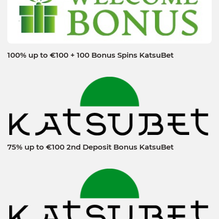
100% up to €100 + 100 Bonus Spins KatsuBet
75% up to €100 2nd Deposit Bonus KatsuBet