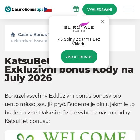
VYHLEDÁVÁNÍ
Casino Bonus Tips
Bonusy
KatsuBet
45 Spiny Zdarma Bеz
Exkluzivní bonus
Vklаdu
ZÍSKAT BONUS
KatsuBet Kasino
Exkluzivní bonus Kódy na
July 2026
Bohužel všechny Exkluzivní bonus bonusy pro
tento měsíc jsou již pryč. Budeme je plnit, jakmile to
bude možné. Další si můžete vybrat z naší nabídky
KatsuBet bonusů: