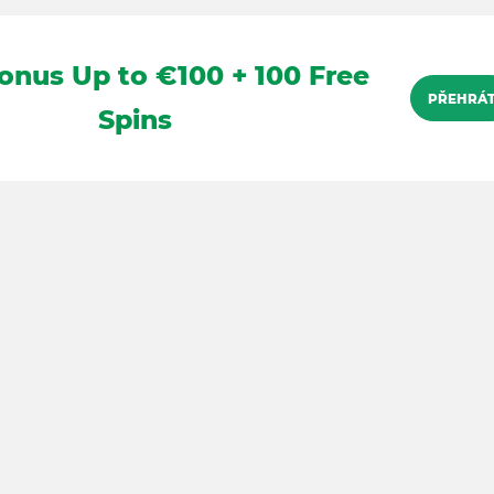
onus Up to €100 + 100 Free
PŘEHRÁ
Spins