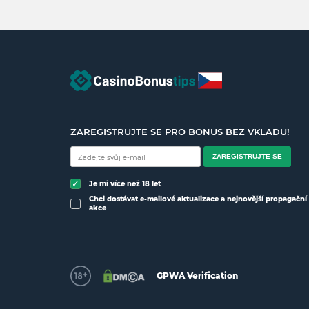
ZAREGISTRUJTE SE PRO BONUS BEZ VKLADU!
ZAREGISTRUJTE SE
Je mi více než 18 let
Chci dostávat e-mailové aktualizace a nejnovější propagační
akce
GPWA Verification