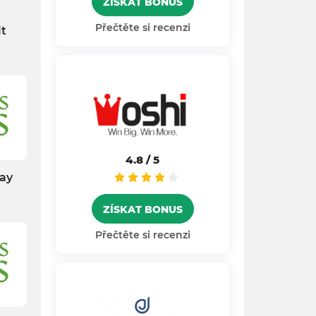
ZÍSKAT BONUS
Přečtěte si recenzi
t
4.8
/ 5
ay
ZÍSKAT BONUS
Přečtěte si recenzi