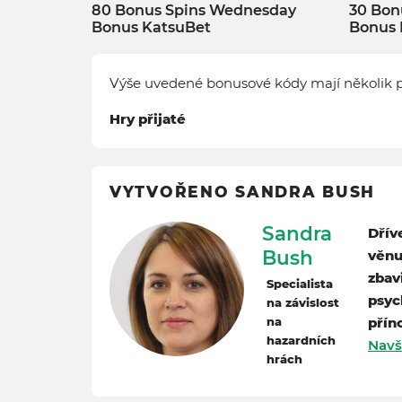
80 Bonus Spins Wednesday
30 Bon
Bonus KatsuBet
Bonus 
Výše uvedené bonusové kódy mají několik po
Hry přijaté
VYTVOŘENO SANDRA BUSH
Sandra
Dřív
Bush
věnu
zbavi
Specialista
psyc
na závislost
přín
na
hazardních
Navš
hrách