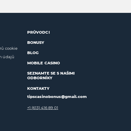
PRŮVODCI
BONUSY
rů cookie
BLOG
h údajů
MOBILE CASINO
SEZNAMTE SE S NAŠIMI
ODBORNÍKY
KONTAKTY
tipscasinobonus@gmail.com
+1 (613) 416 89 01