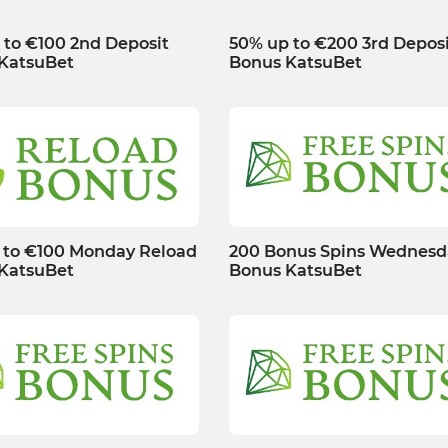
 to €100 2nd Deposit
50% up to €200 3rd Deposi
KatsuBet
Bonus KatsuBet
 to €100 Monday Reload
200 Bonus Spins Wednesd
KatsuBet
Bonus KatsuBet