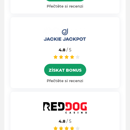
Přečtěte si recenzi
4.8
/ 5
ZÍSKAT BONUS
Přečtěte si recenzi
4.8
/ 5