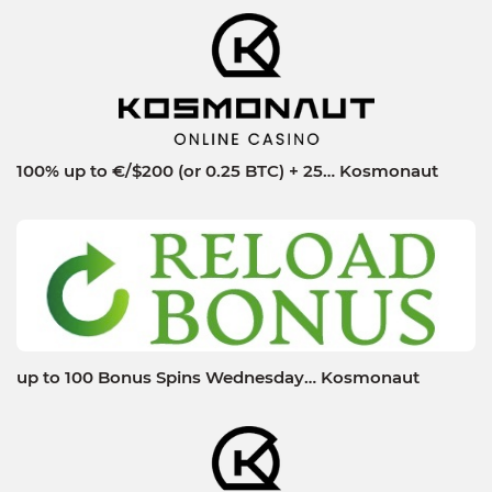
100% up to €/$200 (or 0.25 BTC) + 25… Kosmonaut
up to 100 Bonus Spins Wednesday… Kosmonaut