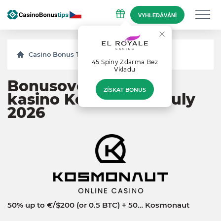
VYHLEDÁVÁNÍ
Casino Bonus Tips
Bonusy
Kosmonaut
45 Spiny Zdarma Bеz
Vklаdu
Bonusové kódy pro
ZÍSKAT BONUS
kasino Kosmonaut, July
2026
50% up to €/$200 (or 0.5 BTC) + 50… Kosmonaut