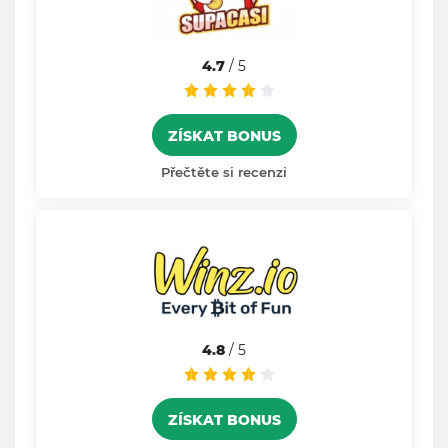
4.7
/ 5
ZÍSKAT BONUS
Přečtěte si recenzi
4.8
/ 5
ZÍSKAT BONUS