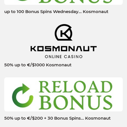
up to 100 Bonus Spins Wednesday… Kosmonaut
50% up to €/$1000 Kosmonaut
50% up to €/$200 + 30 Bonus Spins… Kosmonaut