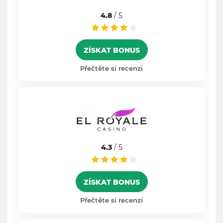
4.8
/ 5
ZÍSKAT BONUS
Přečtěte si recenzi
4.3
/ 5
ZÍSKAT BONUS
Přečtěte si recenzi