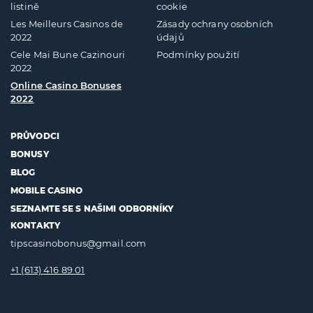
listině
cookie
Les Meilleurs Casinos de
Zásady ochrany osobních
2022
údajů
Cele Mai Bune Cazinouri
Podmínky použití
2022
Online Casino Bonuses
2022
PRŮVODCI
BONUSY
BLOG
MOBILE CASINO
SEZNAMTE SE S NAŠIMI ODBORNÍKY
KONTAKTY
tipscasinobonus@gmail.com
+1 (613) 416 89 01