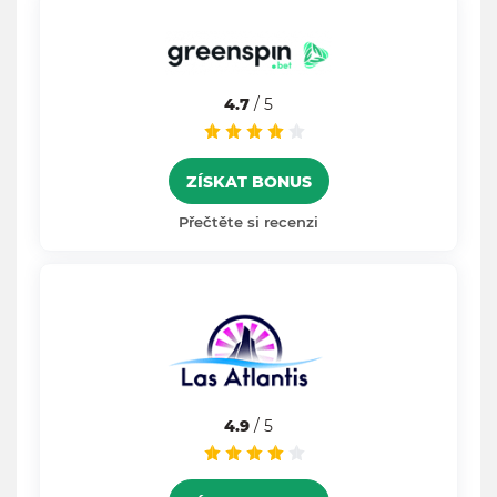
4.7
/ 5
ZÍSKAT BONUS
Přečtěte si recenzi
4.9
/ 5