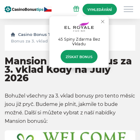
VYHLEDÁVÁNÍ
Casino Bonus Tips
Bonusy
Mansion
45 Spiny Zdarma Bеz
Bonus za 3. vklad
Vklаdu
ZÍSKAT BONUS
Mansion Kasino Bonus za
3. vklad Kódy na July
2026
Bohužel všechny za 3. vklad bonusy pro tento měsíc
jsou již pryč. Budeme je plnit, jakmile to bude
možné. Další si můžete vybrat z naší nabídky
Mansion bonusů: