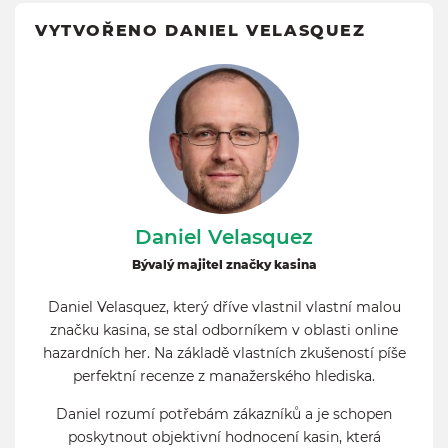
VYTVOŘENO DANIEL VELASQUEZ
Daniel Velasquez
Bývalý majitel značky kasina
Daniel Velasquez, který dříve vlastnil vlastní malou
značku kasina, se stal odborníkem v oblasti online
hazardních her. Na základě vlastních zkušeností píše
perfektní recenze z manažerského hlediska.
Daniel rozumí potřebám zákazníků a je schopen
poskytnout objektivní hodnocení kasin, která