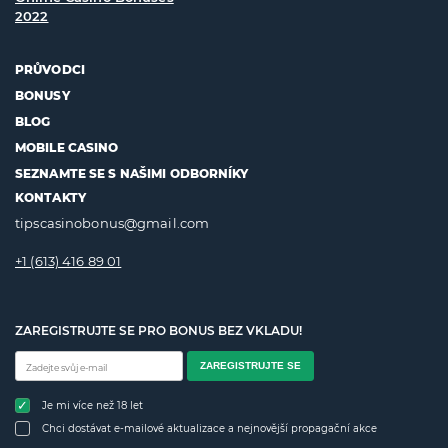
2022
PRŮVODCI
BONUSY
BLOG
MOBILE CASINO
SEZNAMTE SE S NAŠIMI ODBORNÍKY
KONTAKTY
tipscasinobonus@gmail.com
+1 (613) 416 89 01
ZAREGISTRUJTE SE PRO BONUS BEZ VKLADU!
ZAREGISTRUJTE SE
Je mi více než 18 let
Chci dostávat e-mailové aktualizace a nejnovější propagační akce