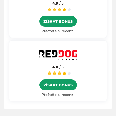
4.9
/ 5
ZÍSKAT BONUS
Přečtěte si recenzi
4.8
/ 5
ZÍSKAT BONUS
Přečtěte si recenzi