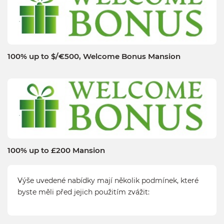
100% up to $/€500, Welcome Bonus Mansion
100% up to £200 Mansion
Výše uvedené nabídky mají několik podmínek, které
byste měli před jejich použitím zvážit: