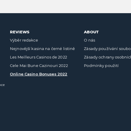
REVIEWS
ABOUT
Výběr redakce
O nás
Nejnovější kasina na černé listině
Zásady používání soubo
Les Meilleurs Casinos de 2022
Zásady ochrany osobníc
Cele Mai Bune Cazinouri 2022
Podmínky použití
Online Casino Bonuses 2022
akce