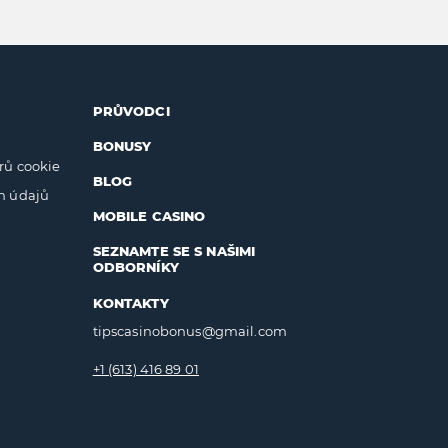
PRŮVODCI
BONUSY
rů cookie
BLOG
h údajů
MOBILE CASINO
SEZNAMTE SE S NAŠIMI
ODBORNÍKY
KONTAKTY
tipscasinobonus@gmail.com
+1 (613) 416 89 01