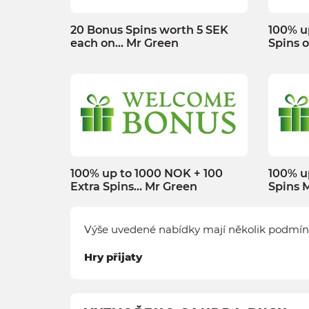
20 Bonus Spins worth 5 SEK
100% u
each on… Mr Green
Spins 
100% up to 1000 NOK + 100
100% u
Extra Spins… Mr Green
Spins 
Výše uvedené nabídky mají několik podmínek,
Hry přijaty