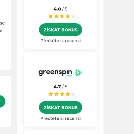
4.8
/ 5
 se
ZÍSKAT BONUS
ie
Přečtěte si recenzi
4.7
/ 5
T
ZÍSKAT BONUS
Přečtěte si recenzi