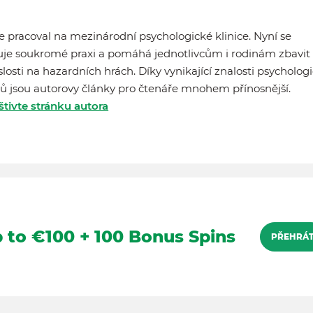
e pracoval na mezinárodní psychologické klinice. Nyní se
je soukromé praxi a pomáhá jednotlivcům i rodinám zbavit
slosti na hazardních hrách. Díky vynikající znalosti psycholog
ů jsou autorovy články pro čtenáře mnohem přínosnější.
tivte stránku autora
 to €100 + 100 Bonus Spins
PŘEHRÁ