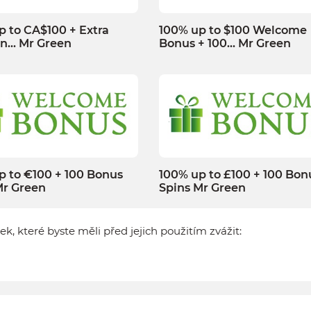
p to CA$100 + Extra
100% up to $100 Welcome
on… Mr Green
Bonus + 100… Mr Green
p to €100 + 100 Bonus
100% up to £100 + 100 Bon
Mr Green
Spins Mr Green
 které byste měli před jejich použitím zvážit: