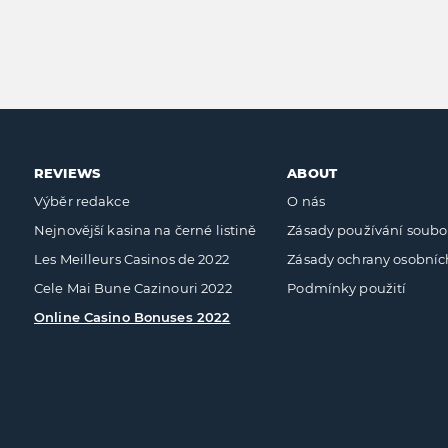
REVIEWS
ABOUT
Výběr redakce
O nás
Nejnovější kasina na černé listině
Zásady používání soubo
Les Meilleurs Casinos de 2022
Zásady ochrany osobníc
Cele Mai Bune Cazinouri 2022
Podmínky použití
Online Casino Bonuses 2022