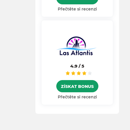
Přečtěte si recenzi
4.9
/ 5
ZÍSKAT BONUS
Přečtěte si recenzi