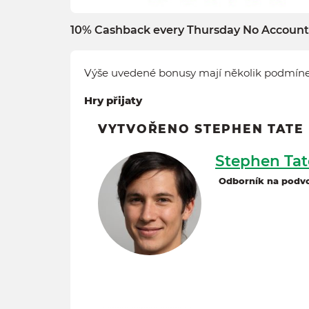
10% Cashback every Thursday No Account
Výše uvedené bonusy mají několik podmínek,
Hry přijaty
VYTVOŘENO STEPHEN TATE
Stephen Tat
Odborník na podv