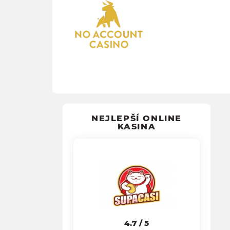
NEJLEPŠÍ ONLINE
KASINA
4.7
/ 5