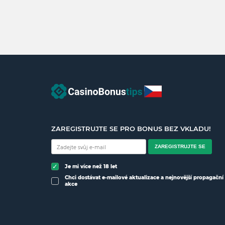
ZAREGISTRUJTE SE PRO BONUS BEZ VKLADU!
ZAREGISTRUJTE SE
Je mi více než 18 let
Chci dostávat e-mailové aktualizace a nejnovější propagační
akce