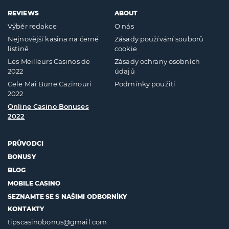
REVIEWS
ABOUT
Výběr redakce
O nás
Nejnovější kasina na černé
Zásady používání souborů
listině
cookie
Les Meilleurs Casinos de
Zásady ochrany osobních
2022
údajů
Cele Mai Bune Cazinouri
Podmínky použití
2022
Online Casino Bonuses
2022
PRŮVODCI
BONUSY
BLOG
MOBILE CASINO
SEZNAMTE SE S NAŠIMI ODBORNÍKY
KONTAKTY
tipscasinobonus@gmail.com