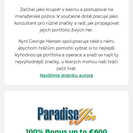
Začínal jako krupiér v kasinu a postupoval na
manažerské pozice. V současné době pracuje jako
konzultant pro různé značky a radí, jak propagovat
jejich portfolio živých her.
Nyní George Hansen spolupracuje také s námi,
abychom hráčům pomohli vybrat si to nejlepší.
Vyhodnocuje portfolia a operace a snaží se najít ty
nejvýhodnější značky, u kterých mohou naši hráči
začít hrát.
Navštivte stránku autora
100% Bonus up to €600