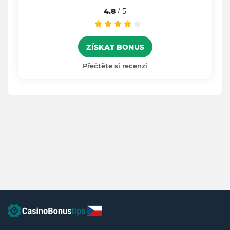
4.8
/ 5
ZÍSKAT BONUS
Přečtěte si recenzi