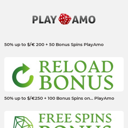
50% up to $/€ 200 + 50 Bonus Spins PlayAmo
50% up to $/€250 + 100 Bonus Spins on… PlayAmo