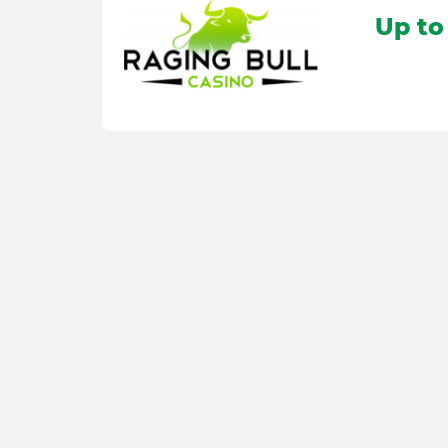
Up to