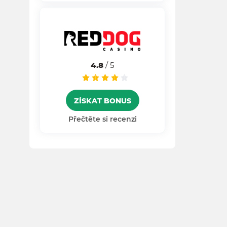
4.8
/ 5
ZÍSKAT BONUS
Přečtěte si recenzi