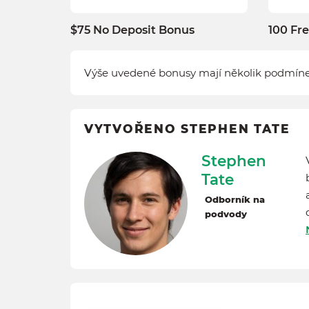
$75 No Deposit Bonus
100 Fr
Výše uvedené bonusy mají několik podmínek,
VYTVOŘENO STEPHEN TATE
Stephen
Tate
Odborník na
podvody