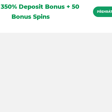
 350% Deposit Bonus + 50
PŘEHRÁ
Bonus Spins