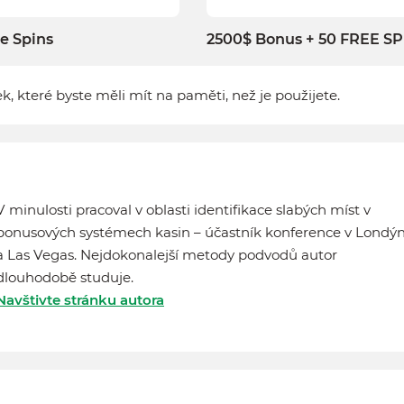
ee Spins
2500$ Bonus + 50 FREE SP
 které byste měli mít na paměti, než je použijete.
V minulosti pracoval v oblasti identifikace slabých míst v
bonusových systémech kasin – účastník konference v Londý
a Las Vegas. Nejdokonalejší metody podvodů autor
dlouhodobě studuje.
Navštivte stránku autora