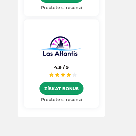
Přečtěte si recenzi
4.9
/ 5
ZÍSKAT BONUS
Přečtěte si recenzi