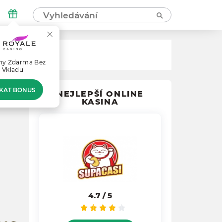
iny Zdarma Bеz
Vklаdu
SKAT BONUS
NEJLEPŠÍ ONLINE
KASINA
4.7
/ 5