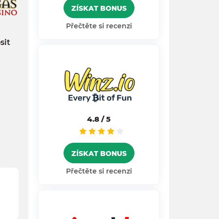
ZÍSKAT BONUS
Přečtěte si recenzi
sit
4.8
/ 5
ZÍSKAT BONUS
Přečtěte si recenzi