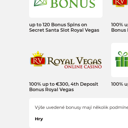
up to 120 Bonus Spins on
100% u
Secret Santa Slot Royal Vegas
Bonus 
100% up to €300, 4th Deposit
100% u
Bonus Royal Vegas
Výše uvedené bonusy mají několik podmínek,
Hry