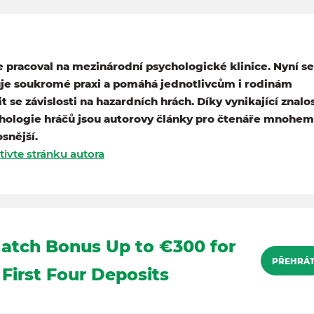
e pracoval na mezinárodní psychologické klinice. Nyní s
je soukromé praxi a pomáhá jednotlivcům i rodinám
t se závislosti na hazardních hrách. Díky vynikající znalos
hologie hráčů jsou autorovy články pro čtenáře mnohe
osnější.
tivte stránku autora
atch Bonus Up to €300 for
PŘEHRÁ
First Four Deposits