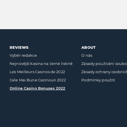
REVIEWS
ABOUT
Výběr redakce
O nás
Nejnovější kasina na černé listině
Zásady používání soubo
Les Meilleurs Casinos de 2022
Zásady ochrany osobníc
Cele Mai Bune Cazinouri 2022
Podmínky použití
Online Casino Bonuses 2022