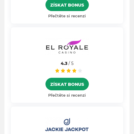
ZÍSKAT BONUS
Přečtěte si recenzi
4.3
/ 5
ZÍSKAT BONUS
Přečtěte si recenzi