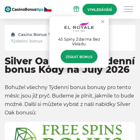
VYHLEDÁVÁNÍ
Casino Bonus Tips
Bonusy
Silver Oak
45 Spiny Zdarma Bеz
Týdenní bonus
Vklаdu
ZÍSKAT BONUS
Silver Oak Kasino Týdenní
bonus Kódy na July 2026
Bohužel všechny Týdenní bonus bonusy pro tento
měsíc jsou již pryč. Budeme je plnit, jakmile to bude
možné. Další si můžete vybrat z naší nabídky Silver
Oak bonusů: