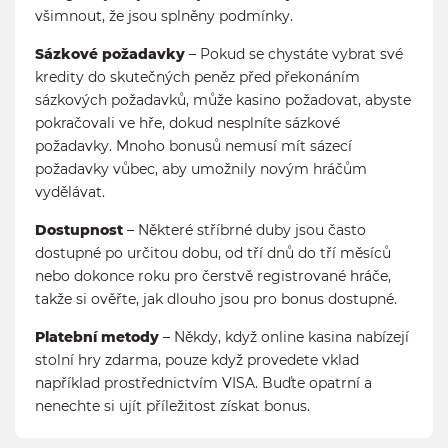
všimnout, že jsou splněny podmínky.
Sázkové požadavky
– Pokud se chystáte vybrat své
kredity do skutečných peněz před překonáním
sázkových požadavků, může kasino požadovat, abyste
pokračovali ve hře, dokud nesplníte sázkové
požadavky. Mnoho bonusů nemusí mít sázecí
požadavky vůbec, aby umožnily novým hráčům
vydělávat.
Dostupnost
– Některé stříbrné duby jsou často
dostupné po určitou dobu, od tří dnů do tří měsíců
nebo dokonce roku pro čerstvě registrované hráče,
takže si ověřte, jak dlouho jsou pro bonus dostupné.
Platební metody
– Někdy, když online kasina nabízejí
stolní hry zdarma, pouze když provedete vklad
například prostřednictvím VISA. Buďte opatrní a
nenechte si ujít příležitost získat bonus.