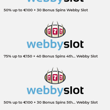
50% up to €100 + 30 Bonus Spins Webby Slot
75% up to €150 + 40 Bonus Spins 4th… Webby Slot
50% up to €100 + 30 Bonus Spins 5th… Webby Slot