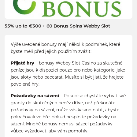
55% up to €300 + 60 Bonus Spins Webby Slot
Výše uvedené bonusy mají několik podmínek, které
byste měli před jejich použitím zvážit:
Přijaté hry
– bonusy Webby Slot Casino za skutečné
peníze jsou k dispozici pouze pro nebo kategorie, jako
jsou sloty nebo baccarat. Musíte si být jisti, že hrajete
povolené hry.
Požadavky na sázení
– Pokud se chystáte vybrat své
granty do skutečných peněz dříve, než překonáte
požadavky na sázení, může vás kasino nutit, abyste
pokračovali ve hře, dokud nesplníte požadavky na
sázení. Mnohé bonusy nemusí sázecí požadavky
vůbec vyžadovat, aby vám pomohly.