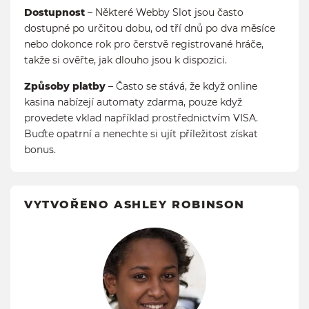
Dostupnost
– Některé Webby Slot jsou často
dostupné po určitou dobu, od tří dnů po dva měsíce
nebo dokonce rok pro čerstvě registrované hráče,
takže si ověřte, jak dlouho jsou k dispozici.
Způsoby platby
– Často se stává, že když online
kasina nabízejí automaty zdarma, pouze když
provedete vklad například prostřednictvím VISA.
Buďte opatrní a nenechte si ujít příležitost získat
bonus.
VYTVOŘENO ASHLEY ROBINSON