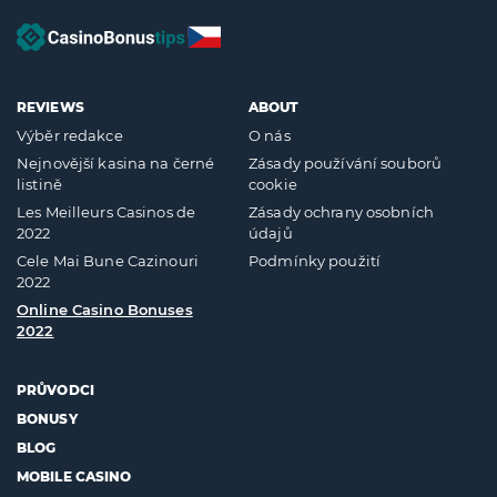
REVIEWS
ABOUT
Výběr redakce
O nás
Nejnovější kasina na černé
Zásady používání souborů
listině
cookie
Les Meilleurs Casinos de
Zásady ochrany osobních
2022
údajů
Cele Mai Bune Cazinouri
Podmínky použití
2022
Online Casino Bonuses
2022
PRŮVODCI
BONUSY
BLOG
MOBILE CASINO