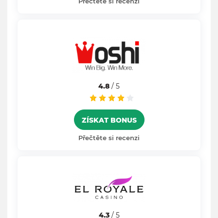
Přečtěte si recenzi
4.8
/ 5
ZÍSKAT BONUS
Přečtěte si recenzi
4.3
/ 5