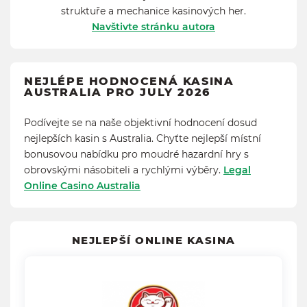
struktuře a mechanice kasinových her.
Navštivte stránku autora
NEJLÉPE HODNOCENÁ KASINA
AUSTRALIA PRO JULY 2026
Podívejte se na naše objektivní hodnocení dosud
nejlepších kasin s Australia. Chyťte nejlepší místní
bonusovou nabídku pro moudré hazardní hry s
obrovskými násobiteli a rychlými výběry.
Legal
Online Casino Australia
NEJLEPŠÍ ONLINE KASINA