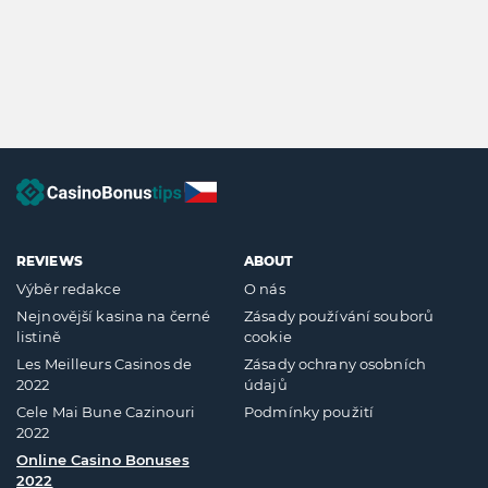
REVIEWS
ABOUT
Výběr redakce
O nás
Nejnovější kasina na černé
Zásady používání souborů
listině
cookie
Les Meilleurs Casinos de
Zásady ochrany osobních
2022
údajů
Cele Mai Bune Cazinouri
Podmínky použití
2022
Online Casino Bonuses
2022