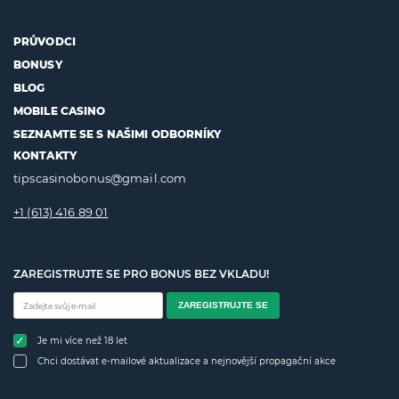
PRŮVODCI
BONUSY
BLOG
MOBILE CASINO
SEZNAMTE SE S NAŠIMI ODBORNÍKY
KONTAKTY
tipscasinobonus@gmail.com
+1 (613) 416 89 01
ZAREGISTRUJTE SE PRO BONUS BEZ VKLADU!
ZAREGISTRUJTE SE
Je mi více než 18 let
Chci dostávat e-mailové aktualizace a nejnovější propagační akce