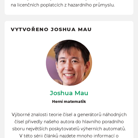
na licenčních poplatcích z hazardního průmyslu.
VYTVOŘENO JOSHUA MAU
Joshua Mau
Herní matematik
Výborné znalosti teorie čísel a generátorů náhodných
čísel přivedly našeho autora do hlavního poradního
sboru největších poskytovatelů výherních automatů.
V této sérii článků najdete mnoho informací o