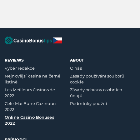
REVIEWS
ABOUT
Výběr redakce
O nás
Nejnovější kasina na černé
Zásady používání souborů
listině
cookie
Les Meilleurs Casinos de
Zásady ochrany osobních
2022
údajů
Cele Mai Bune Cazinouri
Podmínky použití
2022
Online Casino Bonuses
2022
PRŮVODCI