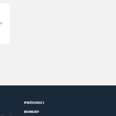
ou
PRŮVODCI
BONUSY