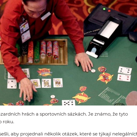
hazardních hrách a sportovních sázkách. Je známo, že tyto
 roku.
ešli, aby projednali několik otázek, které se týkají nelegálníc