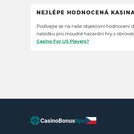
NEJLÉPE HODNOCENÁ KASINA
Podívejte se na naše objektivní hodnocení d
nabídku pro moudré hazardní hry s obrovský
Casino For US Players?