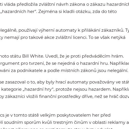
ti vláda předložila zvláštní návrh zákona o zákazu hazardníc
„hazardních her“. Zejména si kladli otázku, zda do této
legálně, používají výherní automaty k přilákání zákazníků. T
 nemají pro takové akce zvláštní licenci. To se však netýká
oto státu Bill White. Uvedl, že je proti předváděcím hrám.
gument pro tvrzení, že se nejedná o hazardní hru. Napříkla
žováni za podnikatele a podle místních zákonů jsou nelegální.
e zasazoval o to, aby byly hrací automaty považovány ve stá
 do kategorie „hazardní hry“, protože nejsou hazardem. Napřík
by zákazníci vložili finanční prostředky dříve, než se hráč dozv
cs je v tomto státě velkým poskytovatelem her před
elí soudním sporům kvůli trestným činům v oblasti reklamy a