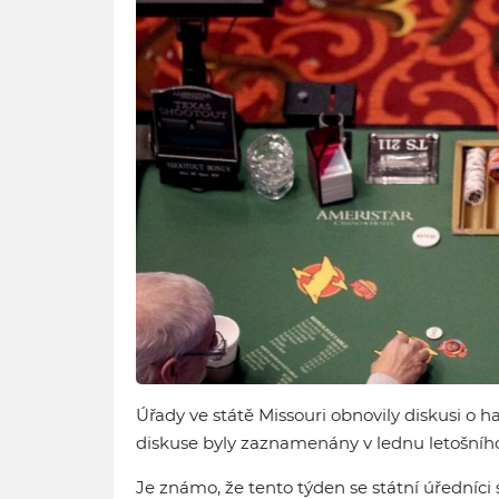
Úřady ve státě Missouri obnovily diskusi o 
diskuse byly zaznamenány v lednu letošního
Je známo, že tento týden se státní úředníci s