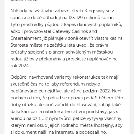
Náklady na výstavbu zábavní čtvrti Kingsway se v
současné době odhadují na 125-129 milionů korun.
Tyto prostředky půjdou z kapes daňových poplatníků,
ačkoli provozovatel Gateway Casinos and
Entertainment již plánuje v zóně otevřít vlastní kasina.
Starosta města na začátku léta uvedl, že právní
průtahy spojené s plánem schváleným městskou
radou již byly překonány a projekt je naplánován na
rok 2024.
Odpůrci navrhované varianty rekonstrukce tak mají
skutečně čas na to, aby referendum nebylo
naplánováno co nejdříve, ale až na podzim 2022. Není
pochyb o tom, že pokud se opozici podaří během této
doby otázku alespoň zařadit do hlasování, zahájí také
další kampaň a nabídne alternativní představy, jak s
arénou naložit. Již nyní tvůrci petice vyzývají všechny,
kterým není osud jejich rodného města lhostejný, aby
si dokument našli na internetu a podepsali ho.