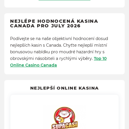
NEJLÉPE HODNOCENÁ KASINA
CANADA PRO JULY 2026
Podívejte se na naše objektivní hodnocení dosud
nejlepších kasin s Canada. Chyťte nejlepší místní
bonusovou nabídku pro moudré hazardní hry s
obrovskými násobiteli a rychlými výběry.
Top 10
Online Casino Canada
NEJLEPŠÍ ONLINE KASINA