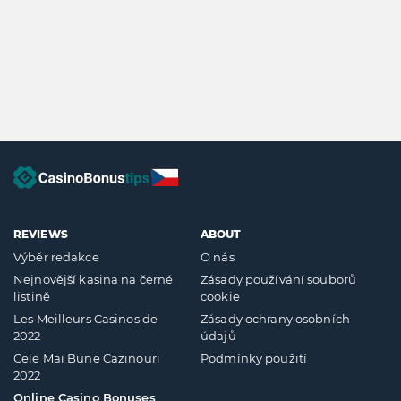
REVIEWS
ABOUT
Výběr redakce
O nás
Nejnovější kasina na černé
Zásady používání souborů
listině
cookie
Les Meilleurs Casinos de
Zásady ochrany osobních
2022
údajů
Cele Mai Bune Cazinouri
Podmínky použití
2022
Online Casino Bonuses