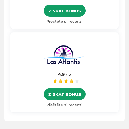
ZÍSKAT BONUS
Přečtěte si recenzi
4.9
/ 5
ZÍSKAT BONUS
Přečtěte si recenzi