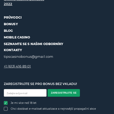
2022
PRŮVODCI
BONUSY
BLOG
MOBILE CASINO
SEZNAMTE SE S NAŠIMI ODBORNÍKY
KONTAKTY
tipscasinobonus@gmail.com
+1 (613) 416 89 01
ZAREGISTRUJTE SE PRO BONUS BEZ VKLADU!
ZAREGISTRUJTE SE
Je mi více než 18 let
Chci dostávat e-mailové aktualizace a nejnovější propagační akce