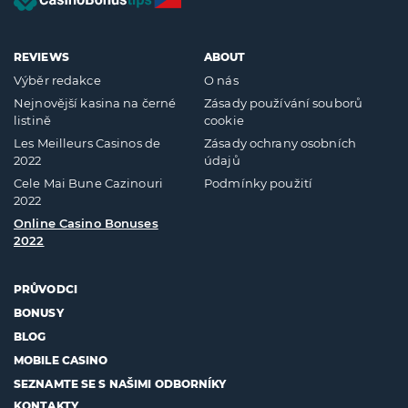
REVIEWS
ABOUT
Výběr redakce
O nás
Nejnovější kasina na černé
Zásady používání souborů
listině
cookie
Les Meilleurs Casinos de
Zásady ochrany osobních
2022
údajů
Cele Mai Bune Cazinouri
Podmínky použití
2022
Online Casino Bonuses
2022
PRŮVODCI
BONUSY
BLOG
MOBILE CASINO
SEZNAMTE SE S NAŠIMI ODBORNÍKY
KONTAKTY