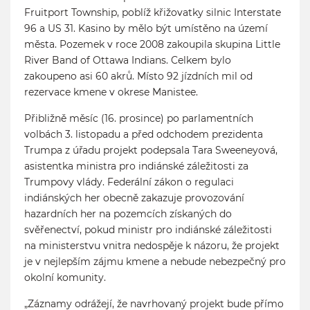
Fruitport Township, poblíž křižovatky silnic Interstate
96 a US 31. Kasino by mělo být umístěno na území
města. Pozemek v roce 2008 zakoupila skupina Little
River Band of Ottawa Indians. Celkem bylo
zakoupeno asi 60 akrů. Místo 92 jízdních mil od
rezervace kmene v okrese Manistee.
Přibližně měsíc (16. prosince) po parlamentních
volbách 3. listopadu a před odchodem prezidenta
Trumpa z úřadu projekt podepsala Tara Sweeneyová,
asistentka ministra pro indiánské záležitosti za
Trumpovy vlády. Federální zákon o regulaci
indiánských her obecně zakazuje provozování
hazardních her na pozemcích získaných do
svěřenectví, pokud ministr pro indiánské záležitosti
na ministerstvu vnitra nedospěje k názoru, že projekt
je v nejlepším zájmu kmene a nebude nebezpečný pro
okolní komunity.
„Záznamy odrážejí, že navrhovaný projekt bude přímo