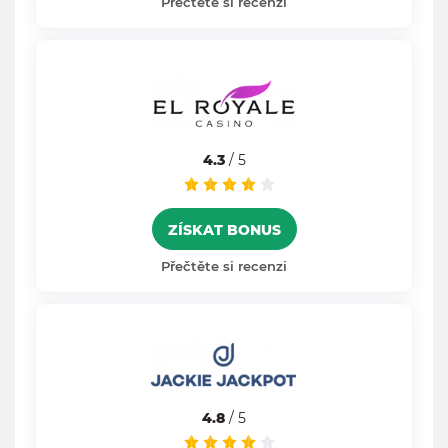
Přečtěte si recenzi
4.3
/ 5
ZÍSKAT BONUS
Přečtěte si recenzi
4.8
/ 5