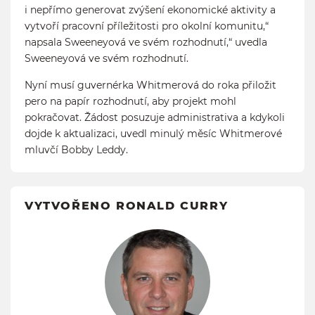
i nepřímo generovat zvýšení ekonomické aktivity a
vytvoří pracovní příležitosti pro okolní komunitu,“
napsala Sweeneyová ve svém rozhodnutí,“ uvedla
Sweeneyová ve svém rozhodnutí.
Nyní musí guvernérka Whitmerová do roka přiložit
pero na papír rozhodnutí, aby projekt mohl
pokračovat. Žádost posuzuje administrativa a kdykoli
dojde k aktualizaci, uvedl minulý měsíc Whitmerové
mluvčí Bobby Leddy.
VYTVOŘENO RONALD CURRY