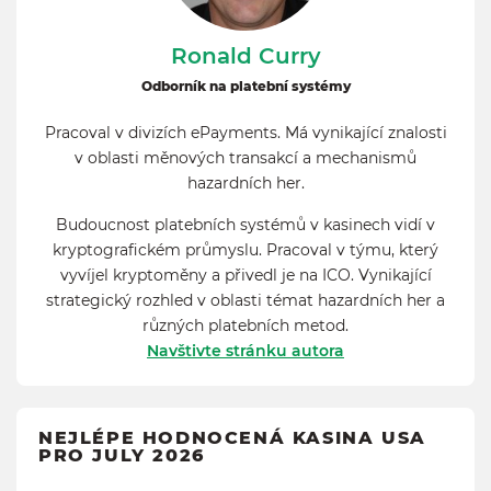
Ronald Curry
Odborník na platební systémy
Pracoval v divizích ePayments. Má vynikající znalosti
v oblasti měnových transakcí a mechanismů
hazardních her.
Budoucnost platebních systémů v kasinech vidí v
kryptografickém průmyslu. Pracoval v týmu, který
vyvíjel kryptoměny a přivedl je na ICO. Vynikající
strategický rozhled v oblasti témat hazardních her a
různých platebních metod.
Navštivte stránku autora
NEJLÉPE HODNOCENÁ KASINA USA
PRO JULY 2026