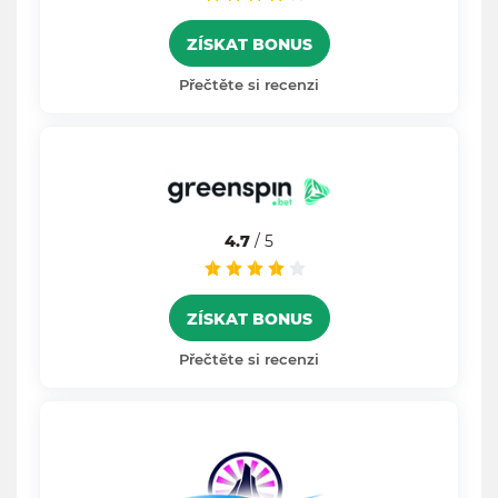
ZÍSKAT BONUS
Přečtěte si recenzi
4.7
/ 5
ZÍSKAT BONUS
Přečtěte si recenzi