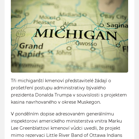
Tři michiganští kmenoví představitelé žádají o
prošetření postupu administrativy bývalého
prezidenta Donalda Trumpa v souvislosti s projektem
kasina navrhovaného v okrese Muskegon.
V pondělním dopise adresovaném generálnímu
inspektorovi amerického ministerstva vnitra Marku
Lee Greenblattovi kmenoví vůdci uvedli, že projekt
mimo rezervaci Little River Band of Ottawa Indians