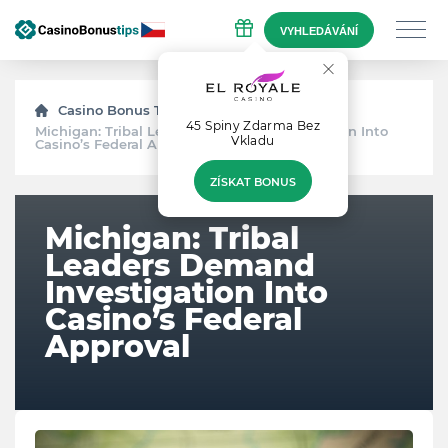
VYHLEDÁVÁNÍ
Casino Bonus Tips
Zprávy
45 Spiny Zdarma Bеz
Michigan: Tribal Leaders Demand Investigation Into
Vklаdu
Casino’s Federal Approval
ZÍSKAT BONUS
Michigan: Tribal
Leaders Demand
Investigation Into
Casino’s Federal
Approval