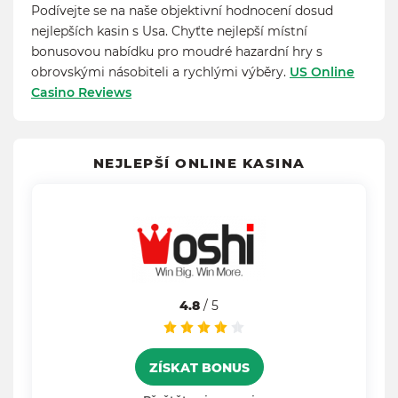
Podívejte se na naše objektivní hodnocení dosud
nejlepších kasin s Usa. Chyťte nejlepší místní
bonusovou nabídku pro moudré hazardní hry s
obrovskými násobiteli a rychlými výběry.
US Online
Casino Reviews
NEJLEPŠÍ ONLINE KASINA
4.8
/ 5
ZÍSKAT BONUS