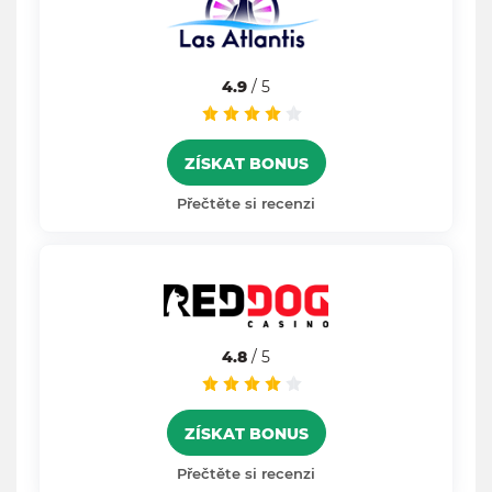
4.9
/ 5
ZÍSKAT BONUS
Přečtěte si recenzi
4.8
/ 5
ZÍSKAT BONUS
Přečtěte si recenzi