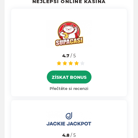
NEJLEPŠÍ ONLINE KASINA
4.7
/ 5
ZÍSKAT BONUS
Přečtěte si recenzi
4.8
/ 5