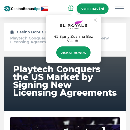
VYHLEDÁVÁNÍ
Casino Bonus Tips
Zprávy
45 Spiny Zdarma Bеz
Playtech Conquers the US Market by Signing New
Vklаdu
Licensing Agreements
ZÍSKAT BONUS
Playtech Conquers
the US Market by
Signing New
Licensing Agreements