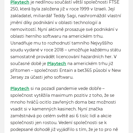
Playtech
je nedílnou součástí větší společnosti FTSE
250, která byla založena již v roce 1999 v Izraeli. Její
zakladatel, miliardář Teddy Sagi, nashromáždil vlastní
jmění díky podnikání v oblasti technologií a
nemovitostí. Nyní aktivně prosazuje své podnikání v
oblasti herního softwaru na americkém trhu.
Usnadňuje mu to rozhodnutí tamního Nejvyššího
soudu vydané v roce 2018 – umožňuje každému státu
samostatně provádět licencování hazardních her. V
současné době je
Playtech
na americkém trhu již
přítomen – společnosti Entain a bet365 působí v New
Jersey za účasti jeho softwaru.
Playtech
si na pozadí pandemie vede dobře –
společnost vytěžila maximum pozitiv z toho, že se
mnoho hráčů ocitlo zavřených doma bez možnosti
vsadit si v kamenných kasinech. Nyní značka
zaměstnává po celém světě asi 6 tisíc lidí a akcie
společnosti jen rostou. Vedení společnosti se k
podepsané dohodě již vyjádřilo s tím, že je to pro ně