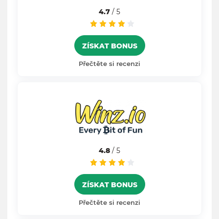
4.7
/ 5
ZÍSKAT BONUS
Přečtěte si recenzi
4.8
/ 5
ZÍSKAT BONUS
Přečtěte si recenzi