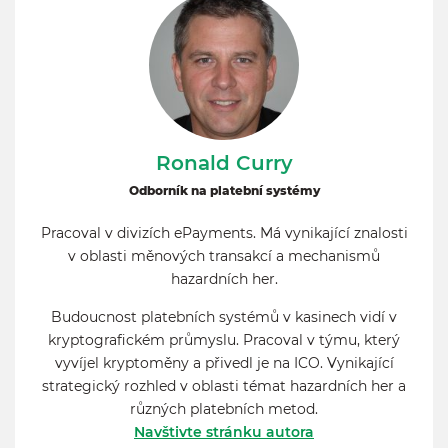
Ronald Curry
Odborník na platební systémy
Pracoval v divizích ePayments. Má vynikající znalosti
v oblasti měnových transakcí a mechanismů
hazardních her.
Budoucnost platebních systémů v kasinech vidí v
kryptografickém průmyslu. Pracoval v týmu, který
vyvíjel kryptoměny a přivedl je na ICO. Vynikající
strategický rozhled v oblasti témat hazardních her a
různých platebních metod.
Navštivte stránku autora