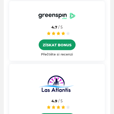
4.7
/ 5
ZÍSKAT BONUS
Přečtěte si recenzi
4.9
/ 5