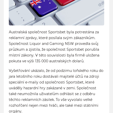
Australská společnost Sportsbet byla potrestána za
reklamní zprávy, které posílala svým zákazníkům.
Společnost Liquor and Gaming NSW provedla svůj
průzkum a zjistila, že společnost Sportsbet porušila
místní zákony. V této souvislosti byla firmě uložena
pokuta ve výši 135 000 australských dolarů.
Vyšetřování ukázalo, že od podzimu loňského roku do
jara letošního roku dostávali majitelé účtů na zdroji
speciální e-maily od společnosti Sportsbet, které
uváděly hazardní hry zakázané v zemi. Společnost
také neumožnila uživatelům odhlásit se z odběru
těchto reklamních zásilek. To vše vyvolalo velké
rozhořčení nejen mezi hráči, ale také mezi státními
orgány.